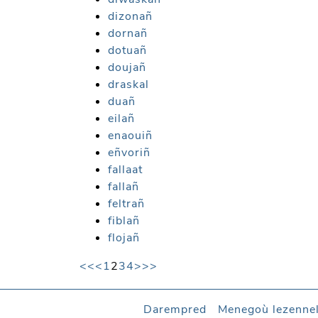
dizonañ
dornañ
dotuañ
doujañ
draskal
duañ
eilañ
enaouiñ
eñvoriñ
fallaat
fallañ
feltrañ
fiblañ
flojañ
<<
<
1
2
3
4
>
>>
Darempred
Menegoù lezenne