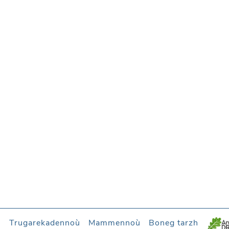
l
Trugarekadennoù
Mammennoù
Boneg tarzh