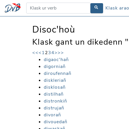
Klask ara
Disoc'hoù
Klask gant un dikedenn "8
<<
<
1
2
3
4
>
>>
digaoc'hañ
digorniañ
diroufennañ
diskleriañ
disklosañ
distilhañ
distronkiñ
distrujañ
divorañ
divouedañ
diwaskañ