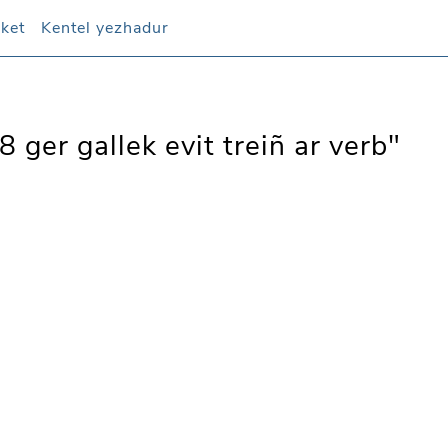
oket
Kentel yezhadur
 ger gallek evit treiñ ar verb"