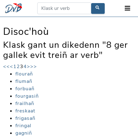
Disoc'hoù
Klask gant un dikedenn "8 ger
gallek evit treiñ ar verb"
<<
<
1
2
3
4
>
>>
flourañ
flumañ
forbuañ
fourgasiñ
frailhañ
freskaat
frigasañ
fringal
gagniñ