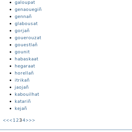
galoupat
genaouegiñ
gennañ
glabousat
gorjañ
gouerouzat
gouestlañ
gounit
habaskaat
hegaraat
horellañ
itrikañ
jaojañ
kabouilhat
katariñ
kejañ
<<
<
1
2
3
4
>
>>