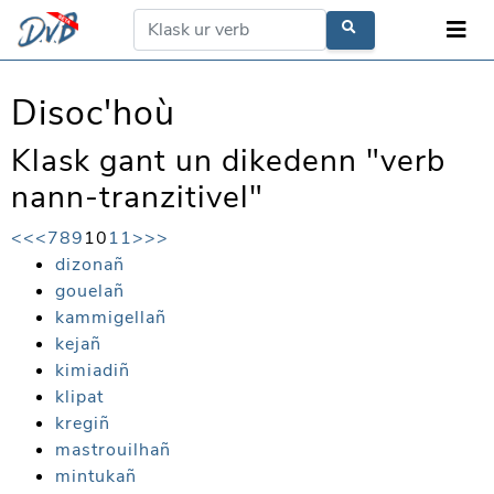
Disoc'hoù
Klask gant un dikedenn "verb
nann-tranzitivel"
<<
<
7
8
9
10
11
>
>>
dizonañ
gouelañ
kammigellañ
kejañ
kimiadiñ
klipat
kregiñ
mastrouilhañ
mintukañ