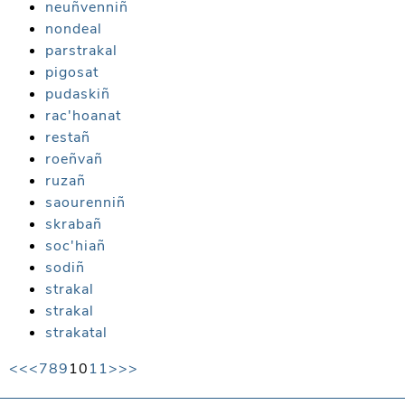
neuñvenniñ
nondeal
parstrakal
pigosat
pudaskiñ
rac'hoanat
restañ
roeñvañ
ruzañ
saourenniñ
skrabañ
soc'hiañ
sodiñ
strakal
strakal
strakatal
<<
<
7
8
9
10
11
>
>>