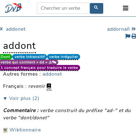
addonet
addornañ
addont
Dont
verbe intransitif
verbe irrégulier
verbe qui contient « dd » ⚠️🔤
1 concept français pour traduire le verbe
Autres formes :
addonet
Français :
revenir
⯆ Voir plus (2)
Commentaire :
verbe construit du préfixe "ad-" et du
verbe "dont/donet"
Wiktionnaire