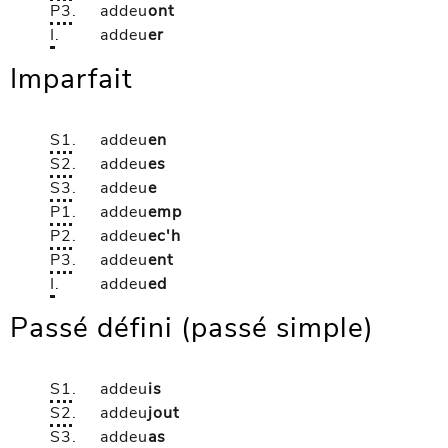
P3
.
addeu
ont
I
.
addeu
er
Imparfait
S1
.
addeu
en
S2
.
addeu
es
S3
.
addeu
e
P1
.
addeu
emp
P2
.
addeu
ec'h
P3
.
addeu
ent
I
.
addeu
ed
Passé défini (passé simple)
S1
.
addeu
is
S2
.
addeu
jout
S3
.
addeu
as