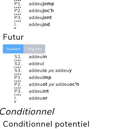
P1
.
addeu
jomp
P2
.
addeu
joc'h
P3
.
addeu
jont
I
.
addeu
jod
Futur
Standard
Trégorois
S1
.
addeu
in
S2
.
addeu
i
S3
.
addeu
io
pe
addeu
y
P1
.
addeu
imp
P2
.
addeu
ot
pe
addeu
oc'h
P3
.
addeu
int
I
.
addeu
or
Conditionnel
Conditionnel potentiel