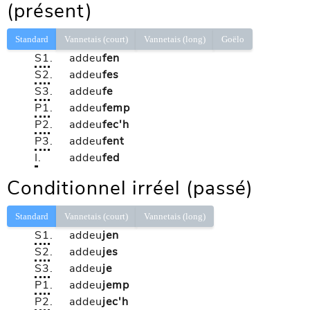
(présent)
Standard
Vannetais (court)
Vannetais (long)
Goëlo
S1
.
addeu
fen
S2
.
addeu
fes
S3
.
addeu
fe
P1
.
addeu
femp
P2
.
addeu
fec'h
P3
.
addeu
fent
I
.
addeu
fed
Conditionnel irréel (passé)
Standard
Vannetais (court)
Vannetais (long)
S1
.
addeu
jen
S2
.
addeu
jes
S3
.
addeu
je
P1
.
addeu
jemp
P2
.
addeu
jec'h