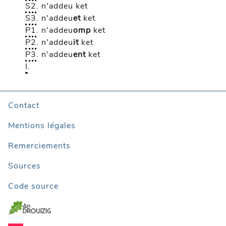
S2
.
n'addeu
ket
S3
.
n'addeu
et
ket
P1
.
n'addeu
omp
ket
P2
.
n'addeu
it
ket
P3
.
n'addeu
ent
ket
I
.
Contact
Mentions légales
Remerciements
Sources
Code source