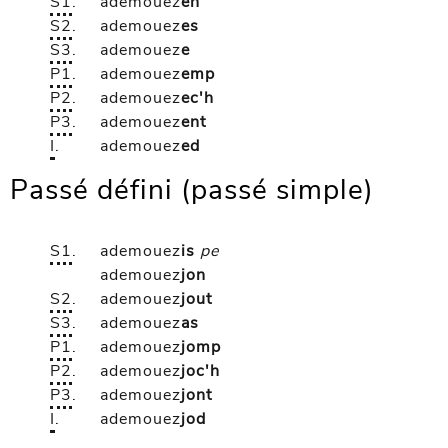
S1
.
ademouez
en
S2
.
ademouez
es
S3
.
ademouez
e
P1
.
ademouez
emp
P2
.
ademouez
ec'h
P3
.
ademouez
ent
I
.
ademouez
ed
Passé défini (passé simple)
S1
.
ademouez
is
pe
ademouez
jon
S2
.
ademouez
jout
S3
.
ademouez
as
P1
.
ademouez
jomp
P2
.
ademouez
joc'h
P3
.
ademouez
jont
I
.
ademouez
jod