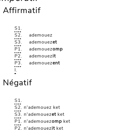
Affirmatif
S1
.
S2
.
ademouez
S3
.
ademouez
et
P1
.
ademouez
omp
P2
.
ademouez
it
P3
.
ademouez
ent
I
.
Négatif
S1
.
S2
.
n'ademouez
ket
S3
.
n'ademouez
et
ket
P1
.
n'ademouez
omp
ket
P2
.
n'ademouez
it
ket