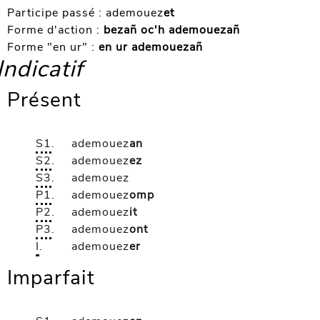
Participe passé :
ademouez
et
Forme d'action :
bezañ oc'h ademouezañ
Forme "en ur" :
en ur ademouezañ
Indicatif
Présent
S1
.
ademouez
an
S2
.
ademouez
ez
S3
.
ademouez
P1
.
ademouez
omp
P2
.
ademouez
it
P3
.
ademouez
ont
I
.
ademouez
er
Imparfait