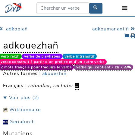
adkopiañ
adkoumanantiñ
adkouezhañ
Verb reizh
verbe de 3 syllabes
verbe intransitif
verbe construit à partir d'un préfixe et d'un autre verbe
2 mots français pour traduire le verbe
verbe qui contient « zh » ⚠️🔤
Autres formes :
akouezhiñ
Français :
retomber, rechuter
⯆ Voir plus (2)
Wiktionnaire
Geriafurch
Mutations