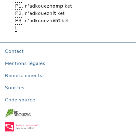
P1
.
n'adkouezh
omp
ket
P2
.
n'adkouezh
it
ket
P3
.
n'adkouezh
ent
ket
I
.
Contact
Mentions légales
Remerciements
Sources
Code source