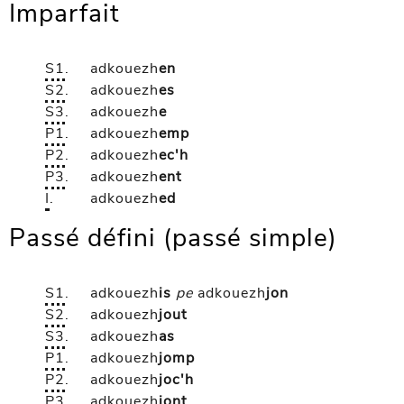
Imparfait
S1
.
adkouezh
en
S2
.
adkouezh
es
S3
.
adkouezh
e
P1
.
adkouezh
emp
P2
.
adkouezh
ec'h
P3
.
adkouezh
ent
I
.
adkouezh
ed
Passé défini (passé simple)
S1
.
adkouezh
is
pe
adkouezh
jon
S2
.
adkouezh
jout
S3
.
adkouezh
as
P1
.
adkouezh
jomp
P2
.
adkouezh
joc'h
P3
.
adkouezh
jont