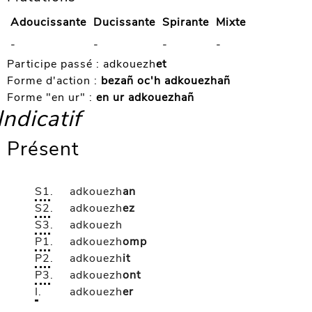
Adoucissante
Ducissante
Spirante
Mixte
-
-
-
-
Participe passé :
adkouezh
et
Forme d'action :
bezañ oc'h adkouezhañ
Forme "en ur" :
en ur adkouezhañ
Indicatif
Présent
S1
.
adkouezh
an
S2
.
adkouezh
ez
S3
.
adkouezh
P1
.
adkouezh
omp
P2
.
adkouezh
it
P3
.
adkouezh
ont
I
.
adkouezh
er