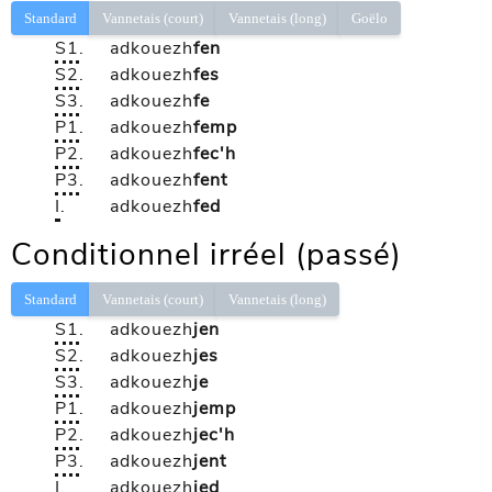
Standard
Vannetais (court)
Vannetais (long)
Goëlo
S1
.
adkouezh
fen
S2
.
adkouezh
fes
S3
.
adkouezh
fe
P1
.
adkouezh
femp
P2
.
adkouezh
fec'h
P3
.
adkouezh
fent
I
.
adkouezh
fed
Conditionnel irréel (passé)
Standard
Vannetais (court)
Vannetais (long)
S1
.
adkouezh
jen
S2
.
adkouezh
jes
S3
.
adkouezh
je
P1
.
adkouezh
jemp
P2
.
adkouezh
jec'h
P3
.
adkouezh
jent
I
.
adkouezh
jed