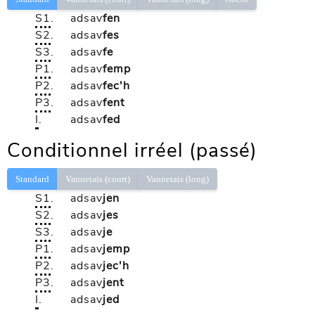
S1
.
adsav
fen
S2
.
adsav
fes
S3
.
adsav
fe
P1
.
adsav
femp
P2
.
adsav
fec'h
P3
.
adsav
fent
I
.
adsav
fed
Conditionnel irréel (passé)
Standard
Vannetais (court)
Vannetais (long)
S1
.
adsav
jen
S2
.
adsav
jes
S3
.
adsav
je
P1
.
adsav
jemp
P2
.
adsav
jec'h
P3
.
adsav
jent
I
.
adsav
jed