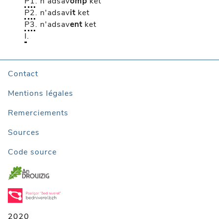
P1
.
n'adsav
omp
ket
P2
.
n'adsav
it
ket
P3
.
n'adsav
ent
ket
I
.
Contact
Mentions légales
Remerciements
Sources
Code source
2020