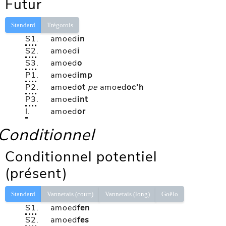
Futur
Standard
Trégorois
S1
.
amoed
in
S2
.
amoed
i
S3
.
amoed
o
P1
.
amoed
imp
P2
.
amoed
ot
pe
amoed
oc'h
P3
.
amoed
int
I
.
amoed
or
Conditionnel
Conditionnel potentiel
(présent)
Standard
Vannetais (court)
Vannetais (long)
Goëlo
S1
.
amoed
fen
S2
.
amoed
fes