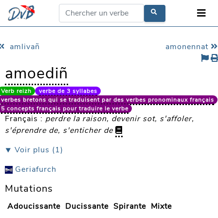
amlivañ
amonennat
amoediñ
Verb reizh
verbe de 3 syllabes
verbes bretons qui se traduisent par des verbes pronominaux français
5 concepts français pour traduire le verbe
Français :
perdre la raison, devenir sot, s'affoler,
s'éprendre de, s'enticher de
⯆ Voir plus (1)
Geriafurch
Mutations
Adoucissante
Ducissante
Spirante
Mixte