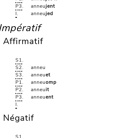
P3
.
anneu
jent
I
.
anneu
jed
Impératif
Affirmatif
S1
.
S2
.
anneu
S3
.
anneu
et
P1
.
anneu
omp
P2
.
anneu
it
P3
.
anneu
ent
I
.
Négatif
S1
.