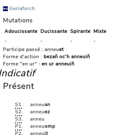
Geriafurch
Mutations
Adoucissante
Ducissante
Spirante
Mixte
-
-
-
-
Participe passé :
anneu
et
Forme d'action :
bezañ oc'h anneuiñ
Forme "en ur" :
en ur anneuiñ
Indicatif
Présent
S1
.
anneu
an
S2
.
anneu
ez
S3
.
anneu
P1
.
anneu
omp
P2
.
anneu
it