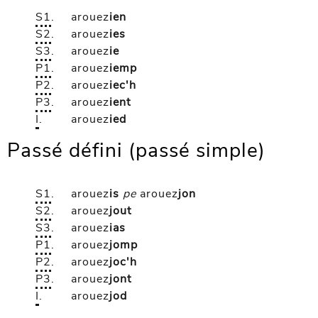
S1
.
arouez
ien
S2
.
arouez
ies
S3
.
arouez
ie
P1
.
arouez
iemp
P2
.
arouez
iec'h
P3
.
arouez
ient
I
.
arouez
ied
Passé défini (passé simple)
S1
.
arouez
is
pe
arouez
jon
S2
.
arouez
jout
S3
.
arouez
ias
P1
.
arouez
jomp
P2
.
arouez
joc'h
P3
.
arouez
jont
I
.
arouez
jod