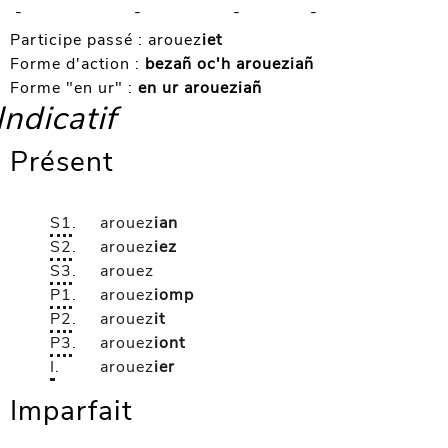
-
-
-
-
Participe passé :
arouez
iet
Forme d'action :
bezañ oc'h aroueziañ
Forme "en ur" :
en ur aroueziañ
Indicatif
Présent
S1
.
arouez
ian
S2
.
arouez
iez
S3
.
arouez
P1
.
arouez
iomp
P2
.
arouez
it
P3
.
arouez
iont
I
.
arouez
ier
Imparfait