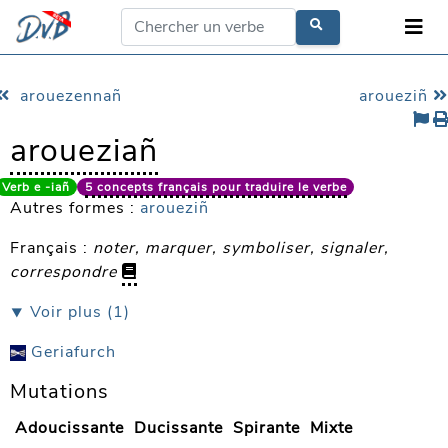
arouezennañ
aroueziñ
aroueziañ
Verb e -iañ
5 concepts français pour traduire le verbe
Autres formes :
aroueziñ
Français :
noter, marquer, symboliser, signaler,
correspondre
⯆ Voir plus (1)
Geriafurch
Mutations
Adoucissante
Ducissante
Spirante
Mixte