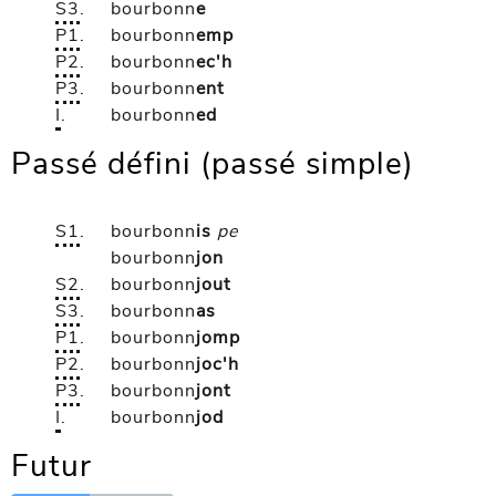
S3
.
bourbonn
e
P1
.
bourbonn
emp
P2
.
bourbonn
ec'h
P3
.
bourbonn
ent
I
.
bourbonn
ed
Passé défini (passé simple)
S1
.
bourbonn
is
pe
bourbonn
jon
S2
.
bourbonn
jout
S3
.
bourbonn
as
P1
.
bourbonn
jomp
P2
.
bourbonn
joc'h
P3
.
bourbonn
jont
I
.
bourbonn
jod
Futur