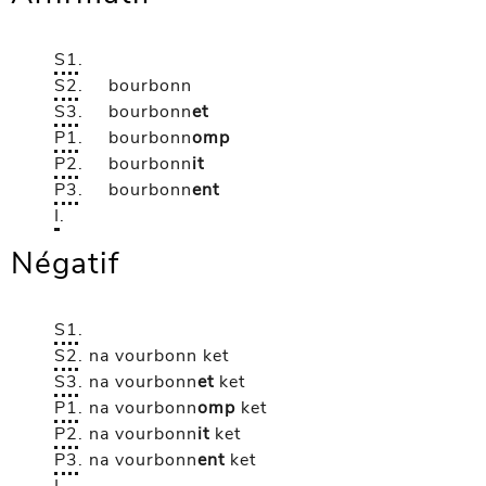
S1
.
S2
.
bourbonn
S3
.
bourbonn
et
P1
.
bourbonn
omp
P2
.
bourbonn
it
P3
.
bourbonn
ent
I
.
Négatif
S1
.
S2
.
na vourbonn
ket
S3
.
na vourbonn
et
ket
P1
.
na vourbonn
omp
ket
P2
.
na vourbonn
it
ket
P3
.
na vourbonn
ent
ket