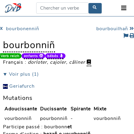
bourbonenniñ
bourbouilhañ
bourbonniñ
Verb reizh
enfants 🧒
bébés 🤱
Français :
dorloter, cajoler, câliner
⯆ Voir plus (1)
Geriafurch
Mutations
Adoucissante
Ducissante
Spirante
Mixte
vourbonniñ
pourbonniñ
-
vourbonniñ
Participe passé :
bourbonn
et