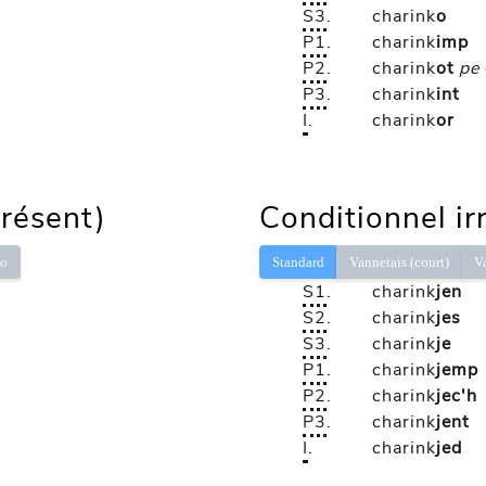
S3
.
charink
o
P1
.
charink
imp
P2
.
charink
ot
pe
P3
.
charink
int
I
.
charink
or
présent)
Conditionnel ir
lo
Standard
Vannetais (court)
V
S1
.
charink
jen
S2
.
charink
jes
S3
.
charink
je
P1
.
charink
jemp
P2
.
charink
jec'h
P3
.
charink
jent
I
.
charink
jed