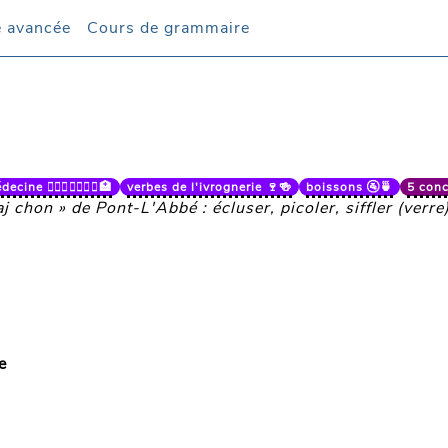
 avancée
 avancée
Cours de grammaire
Cours de grammaire
ecine 👨🏼‍⚕️👩🏻‍⚕️⚕️🏥
verbes de l'ivrognerie 🍷🍻
boissons 🚰🍵
5 conc
aj chon » de Pont-L'Abbé : écluser, picoler, siffler (verre
e