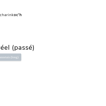
charink
oc'h
réel (passé)
annetais (long)