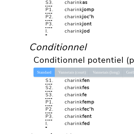
S3
.
charink
as
P1
.
charink
jomp
P2
.
charink
joc'h
P3
.
charink
jont
I
.
charink
jod
Conditionnel
Conditionnel potentiel (
Standard
Vannetais (court)
Vannetais (long)
Goë
S1
.
charink
fen
S2
.
charink
fes
S3
.
charink
fe
P1
.
charink
femp
P2
.
charink
fec'h
P3
.
charink
fent
I
.
charink
fed