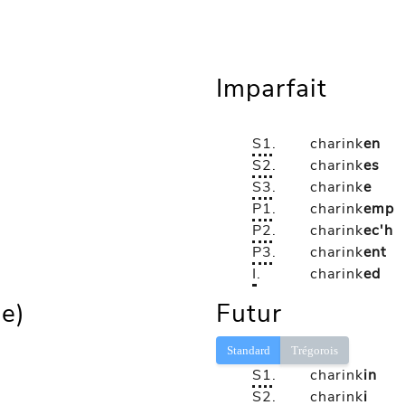
Imparfait
S1
.
charink
en
S2
.
charink
es
S3
.
charink
e
P1
.
charink
emp
P2
.
charink
ec'h
P3
.
charink
ent
I
.
charink
ed
le)
Futur
Standard
Trégorois
S1
.
charink
in
S2
.
charink
i