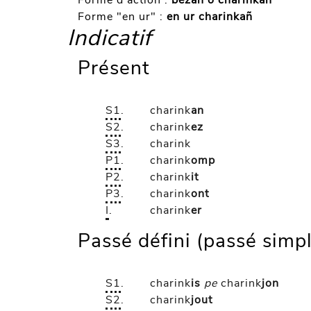
Forme d'action :
bezañ o charinkañ
Forme "en ur" :
en ur charinkañ
Indicatif
Présent
S1
.
charink
an
S2
.
charink
ez
S3
.
charink
P1
.
charink
omp
P2
.
charink
it
P3
.
charink
ont
I
.
charink
er
Passé défini (passé simp
S1
.
charink
is
pe
charink
jon
S2
.
charink
jout