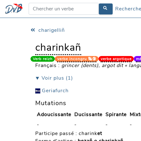
Recherche
Recherche
charigelliñ
charinkañ
Verb reizh
verbe incongru 🔣🔞
verbe argotique
méd
Français :
grincer (dents), argot dit « lang
⯆ Voir plus (1)
Geriafurch
Mutations
Adoucissante
Ducissante
Spirante
Mixt
-
-
-
-
Participe passé :
charink
et