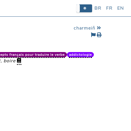
BR
BR
FR
FR
EN
EN
charmeiñ
epts français pour traduire le verbe
addictologie
), boire