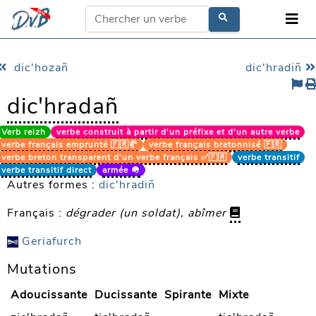
dic'hozañ
dic'hradiñ
dic'hradañ
Verb reizh
verbe construit à partir d'un préfixe et d'un autre verbe
verbe français emprunté 🇫🇷🥐
verbe français bretonnisé 🇫🇷
verbe breton transparent d'un verbe français ✅🇫🇷
verbe transitif
verbe transitif direct
armée 🪖
Autres formes :
dic'hradiñ
Français :
dégrader (un soldat), abîmer
Geriafurch
Mutations
Adoucissante
Ducissante
Spirante
Mixte