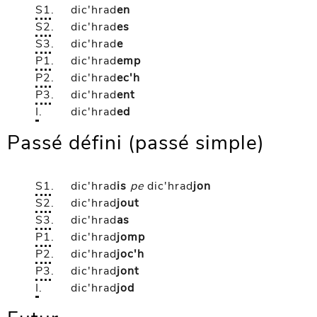
S1
.
dic'hrad
en
S2
.
dic'hrad
es
S3
.
dic'hrad
e
P1
.
dic'hrad
emp
P2
.
dic'hrad
ec'h
P3
.
dic'hrad
ent
I
.
dic'hrad
ed
Passé défini (passé simple)
S1
.
dic'hrad
is
pe
dic'hrad
jon
S2
.
dic'hrad
jout
S3
.
dic'hrad
as
P1
.
dic'hrad
jomp
P2
.
dic'hrad
joc'h
P3
.
dic'hrad
jont
I
.
dic'hrad
jod