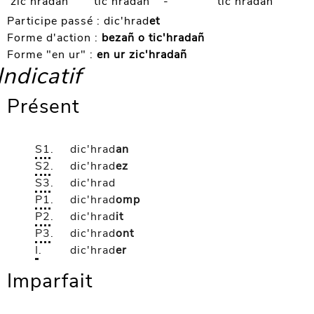
zic'hradañ
tic'hradañ
-
tic'hradañ
Participe passé :
dic'hrad
et
Forme d'action :
bezañ o tic'hradañ
Forme "en ur" :
en ur zic'hradañ
Indicatif
Présent
S1
.
dic'hrad
an
S2
.
dic'hrad
ez
S3
.
dic'hrad
P1
.
dic'hrad
omp
P2
.
dic'hrad
it
P3
.
dic'hrad
ont
I
.
dic'hrad
er
Imparfait