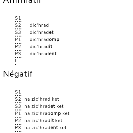
Affirmatif
S1
.
S2
.
dic'hrad
S3
.
dic'hrad
et
P1
.
dic'hrad
omp
P2
.
dic'hrad
it
P3
.
dic'hrad
ent
I
.
Négatif
S1
.
S2
.
na zic'hrad
ket
S3
.
na zic'hrad
et
ket
P1
.
na zic'hrad
omp
ket
P2
.
na zic'hrad
it
ket
P3
.
na zic'hrad
ent
ket