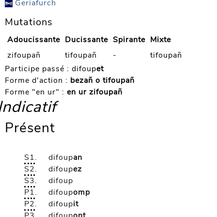
Geriafurch
Mutations
Adoucissante
Ducissante
Spirante
Mixte
zifoupañ
tifoupañ
-
tifoupañ
Participe passé :
difoup
et
Forme d'action :
bezañ o tifoupañ
Forme "en ur" :
en ur zifoupañ
Indicatif
Présent
S1
.
difoup
an
S2
.
difoup
ez
S3
.
difoup
P1
.
difoup
omp
P2
.
difoup
it
P3
.
difoup
ont