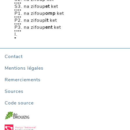
S3
.
na zifoup
et
ket
P1
.
na zifoup
omp
ket
P2
.
na zifoup
it
ket
P3
.
na zifoup
ent
ket
I
.
Contact
Mentions légales
Remerciements
Sources
Code source