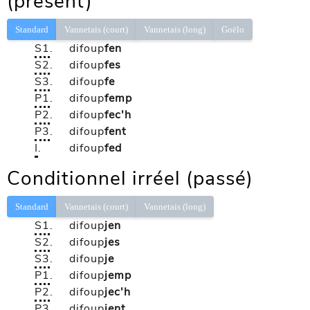
(présent)
Standard
Vannetais (court)
Vannetais (long)
Goëlo
S1
.
difoup
fen
S2
.
difoup
fes
S3
.
difoup
fe
P1
.
difoup
femp
P2
.
difoup
fec'h
P3
.
difoup
fent
I
.
difoup
fed
Conditionnel irréel (passé)
Standard
Vannetais (court)
Vannetais (long)
S1
.
difoup
jen
S2
.
difoup
jes
S3
.
difoup
je
P1
.
difoup
jemp
P2
.
difoup
jec'h
P3
.
difoup
jent