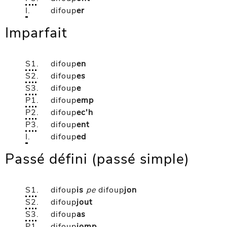
I
.
difoup
er
Imparfait
S1
.
difoup
en
S2
.
difoup
es
S3
.
difoup
e
P1
.
difoup
emp
P2
.
difoup
ec'h
P3
.
difoup
ent
I
.
difoup
ed
Passé défini (passé simple)
S1
.
difoup
is
pe
difoup
jon
S2
.
difoup
jout
S3
.
difoup
as
P1
.
difoup
jomp