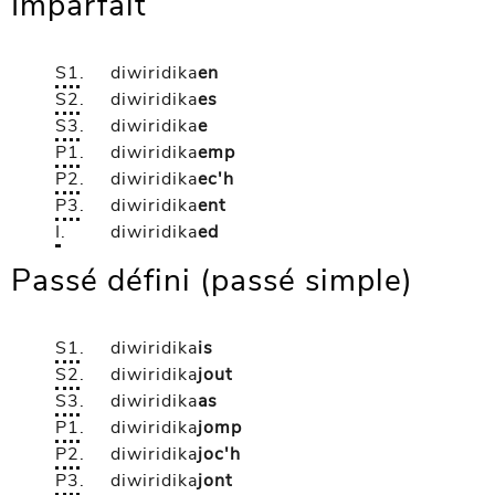
Imparfait
S1
.
diwiridika
en
S2
.
diwiridika
es
S3
.
diwiridika
e
P1
.
diwiridika
emp
P2
.
diwiridika
ec'h
P3
.
diwiridika
ent
I
.
diwiridika
ed
Passé défini (passé simple)
S1
.
diwiridika
is
S2
.
diwiridika
jout
S3
.
diwiridika
as
P1
.
diwiridika
jomp
P2
.
diwiridika
joc'h
P3
.
diwiridika
jont