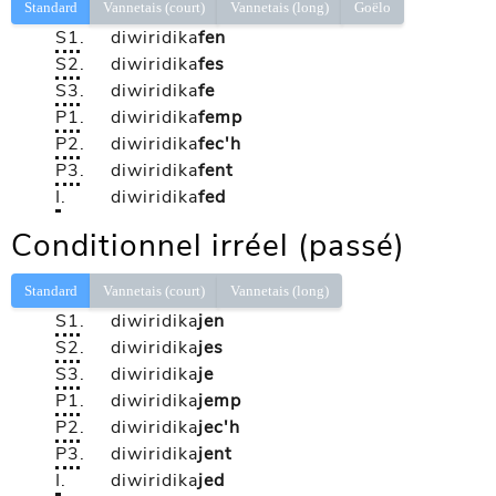
Standard
Vannetais (court)
Vannetais (long)
Goëlo
S1
.
diwiridika
fen
S2
.
diwiridika
fes
S3
.
diwiridika
fe
P1
.
diwiridika
femp
P2
.
diwiridika
fec'h
P3
.
diwiridika
fent
I
.
diwiridika
fed
Conditionnel irréel (passé)
Standard
Vannetais (court)
Vannetais (long)
S1
.
diwiridika
jen
S2
.
diwiridika
jes
S3
.
diwiridika
je
P1
.
diwiridika
jemp
P2
.
diwiridika
jec'h
P3
.
diwiridika
jent
I
.
diwiridika
jed