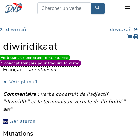
diwiriañ
diwiskañ
diwiridikaat
Verb gant ur pennrann e -a, -o, -eu
1 concept français pour traduire le verbe
Français :
anesthésier
⯆ Voir plus (1)
Commentaire :
verbe construit de l'adjectif
"diwiridik" et la terminaison verbale de l'infinitif "-
aat"
Geriafurch
Mutations