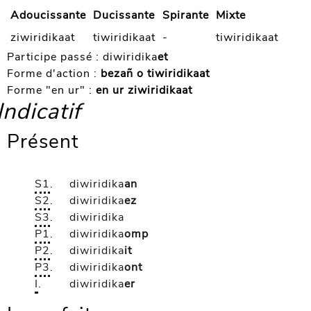
Adoucissante
Ducissante
Spirante
Mixte
ziwiridikaat
tiwiridikaat
-
tiwiridikaat
Participe passé :
diwiridika
et
Forme d'action :
bezañ o tiwiridikaat
Forme "en ur" :
en ur ziwiridikaat
Indicatif
Présent
S1
.
diwiridika
an
S2
.
diwiridika
ez
S3
.
diwiridika
P1
.
diwiridika
omp
P2
.
diwiridika
it
P3
.
diwiridika
ont
I
.
diwiridika
er