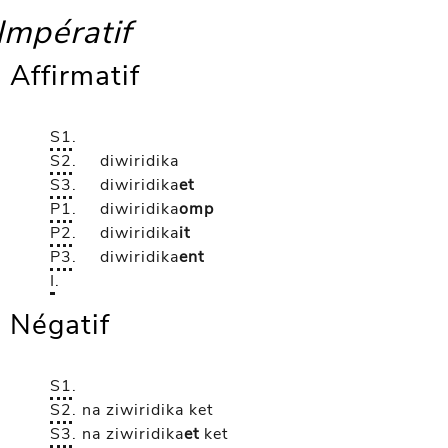
Impératif
Affirmatif
S1
.
S2
.
diwiridika
S3
.
diwiridika
et
P1
.
diwiridika
omp
P2
.
diwiridika
it
P3
.
diwiridika
ent
I
.
Négatif
S1
.
S2
.
na ziwiridika
ket
S3
.
na ziwiridika
et
ket