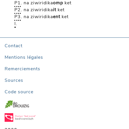
P1
.
na ziwiridika
omp
ket
P2
.
na ziwiridika
it
ket
P3
.
na ziwiridika
ent
ket
I
.
Contact
Mentions légales
Remerciements
Sources
Code source