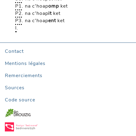
P1
.
na c'hoap
omp
ket
P2
.
na c'hoap
it
ket
P3
.
na c'hoap
ent
ket
I
.
Contact
Mentions légales
Remerciements
Sources
Code source