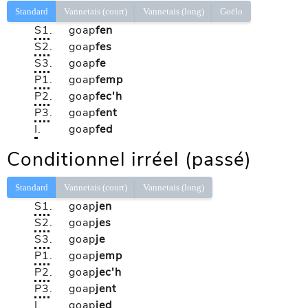
Standard
Vannetais (court)
Vannetais (long)
Goëlo
S1
.
goap
fen
S2
.
goap
fes
S3
.
goap
fe
P1
.
goap
femp
P2
.
goap
fec'h
P3
.
goap
fent
I
.
goap
fed
Conditionnel irréel (passé)
Standard
Vannetais (court)
Vannetais (long)
S1
.
goap
jen
S2
.
goap
jes
S3
.
goap
je
P1
.
goap
jemp
P2
.
goap
jec'h
P3
.
goap
jent
I
.
goap
jed