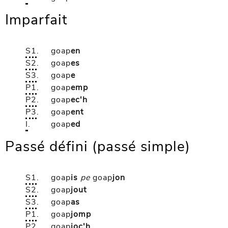
Imparfait
S1
.
goap
en
S2
.
goap
es
S3
.
goap
e
P1
.
goap
emp
P2
.
goap
ec'h
P3
.
goap
ent
I
.
goap
ed
Passé défini (passé simple)
S1
.
goap
is
pe
goap
jon
S2
.
goap
jout
S3
.
goap
as
P1
.
goap
jomp
P2
.
goap
joc'h