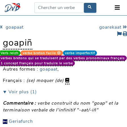
goapaat
goarekaat
goapiñ
Verb reizh
verbe breton facile 😊
verbe imperfectif
verbes bretons qui se traduisent par des verbes pronominaux français
1 concept français pour traduire le verbe
Autres formes :
goapaat
,
Français :
(se) moquer (de)
⯆ Voir plus (1)
Commentaire :
verbe construit du nom "goap" et la
terminaison verbale de l'infinitif "-aat/-iñ"
Geriafurch