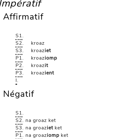
Impératif
Affirmatif
S1
.
S2
.
kroaz
S3
.
kroaz
iet
P1
.
kroaz
iomp
P2
.
kroaz
it
P3
.
kroaz
ient
I
.
Négatif
S1
.
S2
.
na groaz
ket
S3
.
na groaz
iet
ket
P1
.
na groaz
iomp
ket