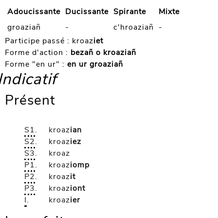
Adoucissante
Ducissante
Spirante
Mixte
groaziañ
-
c'hroaziañ
-
Participe passé :
kroaz
iet
Forme d'action :
bezañ o kroaziañ
Forme "en ur" :
en ur groaziañ
Indicatif
Présent
S1
.
kroaz
ian
S2
.
kroaz
iez
S3
.
kroaz
P1
.
kroaz
iomp
P2
.
kroaz
it
P3
.
kroaz
iont
I
.
kroaz
ier