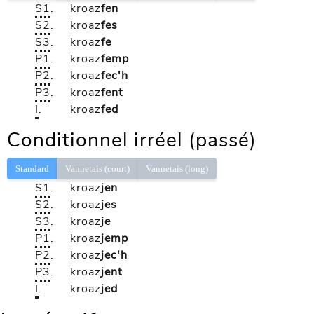
S1
.
kroaz
fen
S2
.
kroaz
fes
S3
.
kroaz
fe
P1
.
kroaz
femp
P2
.
kroaz
fec'h
P3
.
kroaz
fent
I
.
kroaz
fed
Conditionnel irréel (passé)
Standard
Vannetais (court)
Vannetais (long)
S1
.
kroaz
jen
S2
.
kroaz
jes
S3
.
kroaz
je
P1
.
kroaz
jemp
P2
.
kroaz
jec'h
P3
.
kroaz
jent
I
.
kroaz
jed