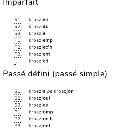
Imparfait
S1
.
kroaz
ien
S2
.
kroaz
ies
S3
.
kroaz
ie
P1
.
kroaz
iemp
P2
.
kroaz
iec'h
P3
.
kroaz
ient
I
.
kroaz
ied
Passé défini (passé simple)
S1
.
kroaz
is
pe
kroaz
jon
S2
.
kroaz
jout
S3
.
kroaz
ias
P1
.
kroaz
jomp
P2
.
kroaz
joc'h
P3
.
kroaz
jont