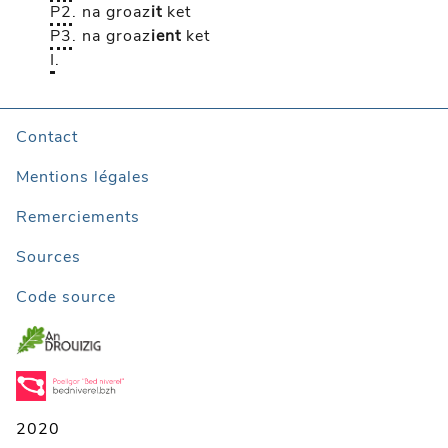
P2
.
na groaz
it
ket
P3
.
na groaz
ient
ket
I
.
Contact
Mentions légales
Remerciements
Sources
Code source
2020