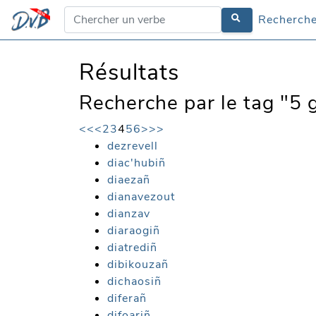
Recherche
Résultats
Recherche par le tag "5 g
<<
<
2
3
4
5
6
>
>>
dezrevell
diac'hubiñ
diaezañ
dianavezout
dianzav
diaraogiñ
diatrediñ
dibikouzañ
dichaosiñ
diferañ
difoariñ