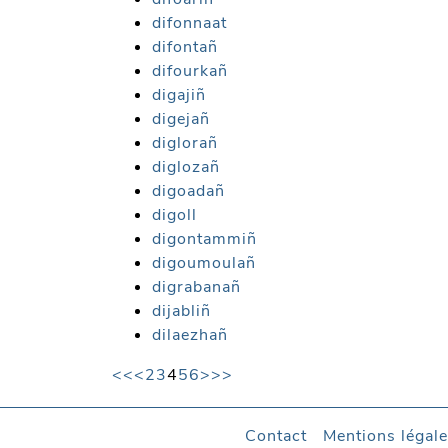
difonnaat
difontañ
difourkañ
digajiñ
digejañ
diglorañ
diglozañ
digoadañ
digoll
digontammiñ
digoumoulañ
digrabanañ
dijabliñ
dilaezhañ
<<
<
2
3
4
5
6
>
>>
Contact
Mentions légal