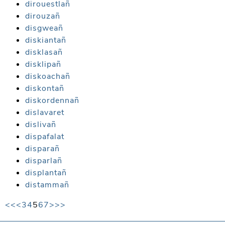
dirouestlañ
dirouzañ
disgweañ
diskiantañ
disklasañ
disklipañ
diskoachañ
diskontañ
diskordennañ
dislavaret
dislivañ
dispafalat
disparañ
disparlañ
displantañ
distammañ
<<
<
3
4
5
6
7
>
>>