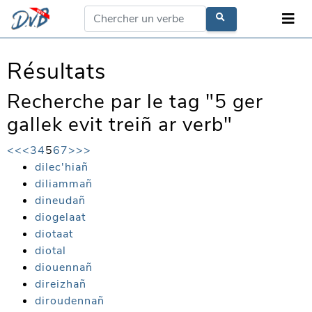
Résultats
Recherche par le tag "5 ger
gallek evit treiñ ar verb"
<<
<
3
4
5
6
7
>
>>
dilec'hiañ
diliammañ
dineudañ
diogelaat
diotaat
diotal
diouennañ
direizhañ
diroudennañ