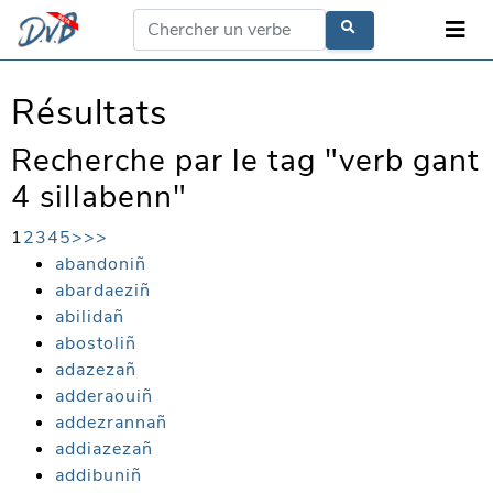
Résultats
Recherche par le tag "verb gant
4 sillabenn"
1
2
3
4
5
>
>>
abandoniñ
abardaeziñ
abilidañ
abostoliñ
adazezañ
adderaouiñ
addezrannañ
addiazezañ
addibuniñ