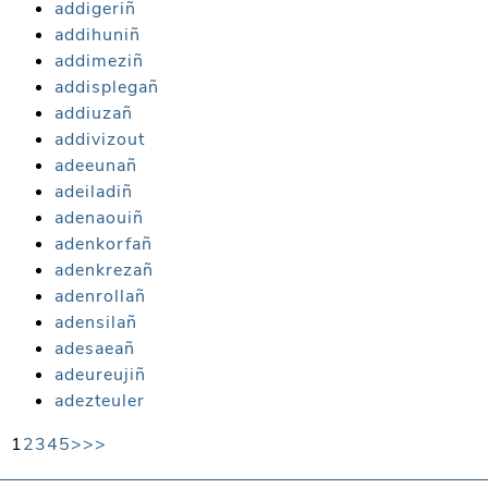
addigeriñ
addihuniñ
addimeziñ
addisplegañ
addiuzañ
addivizout
adeeunañ
adeiladiñ
adenaouiñ
adenkorfañ
adenkrezañ
adenrollañ
adensilañ
adesaeañ
adeureujiñ
adezteuler
1
2
3
4
5
>
>>