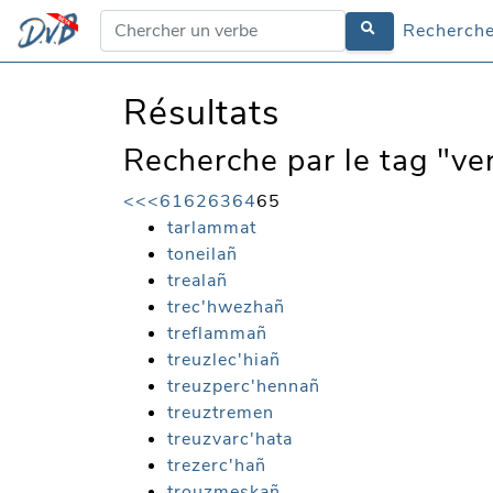
Recherche
Résultats
Recherche par le tag "ver
<<
<
61
62
63
64
65
tarlammat
toneilañ
trealañ
trec'hwezhañ
treflammañ
treuzlec'hiañ
treuzperc'hennañ
treuztremen
treuzvarc'hata
trezerc'hañ
trouzmeskañ