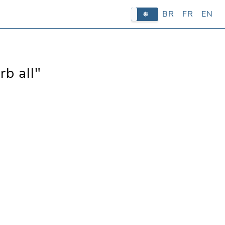
BR
FR
EN
rb all"