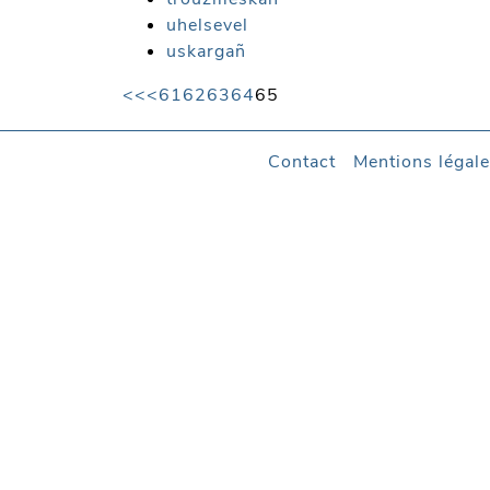
uhelsevel
uskargañ
<<
<
61
62
63
64
65
Contact
Mentions légal