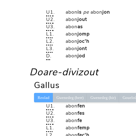
U1
.
abon
is
pe
abon
jon
U2
.
abon
jout
U3
.
abon
as
L1
.
abon
jomp
L2
.
abon
joc'h
L3
.
abon
jont
D
.
abon
jod
Doare-divizout
Gallus
Reolad
Gwenedeg (berr)
Gwenedeg (hir)
Gouelo
U1
.
abon
fen
U2
.
abon
fes
U3
.
abon
fe
L1
.
abon
femp
L2
.
abon
fec'h