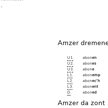
-
Amzer dremene
U1
.
abon
en
U2
.
abon
es
U3
.
abon
e
L1
.
abon
emp
L2
.
abon
ec'h
L3
.
abon
ent
D
.
abon
ed
Amzer da zont