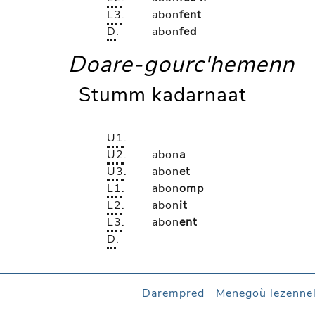
L3
.
abon
fent
D
.
abon
fed
Doare-gourc'hemenn
Stumm kadarnaat
U1
.
U2
.
abon
a
U3
.
abon
et
L1
.
abon
omp
L2
.
abon
it
L3
.
abon
ent
D
.
Darempred
Menegoù lezenne