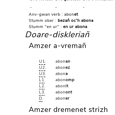
-
-
-
Anv-gwan verb :
abon
et
Stumm ober :
bezañ oc'h abona
Stumm "en ur" :
en ur abona
Doare-diskleriañ
Amzer a-vremañ
U1
.
abon
an
U2
.
abon
ez
U3
.
abon
a
L1
.
abon
omp
L2
.
abon
it
L3
.
abon
ont
D
.
abon
er
Amzer dremenet strizh