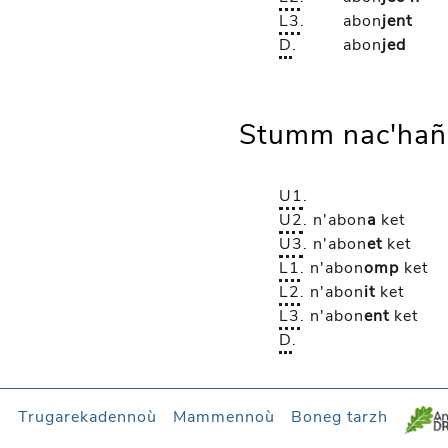
L3
.
abon
jent
D
.
abon
jed
Stumm nac'hañ
U1
.
U2
.
n'abon
a
ket
U3
.
n'abon
et
ket
L1
.
n'abon
omp
ket
L2
.
n'abon
it
ket
L3
.
n'abon
ent
ket
D
.
l
Trugarekadennoù
Mammennoù
Boneg tarzh