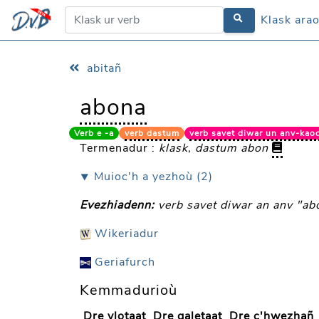
Klask ara
Klask ara
abitañ
abona
Verb e -a
verb dastum
verb savet diwar un anv-kao
Termenadur :
klask, dastum abon
⯆ Muioc'h a yezhoù (2)
Evezhiadenn:
verb savet diwar an anv "ab
Wikeriadur
Geriafurch
Kemmadurioù
Dre vlotaat
Dre galetaat
Dre c'hwezhañ