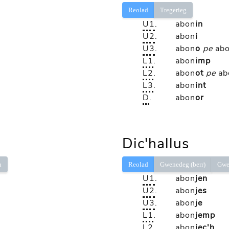
Reolad
Tregerieg
U1
.
abon
in
U2
.
abon
i
U3
.
abon
o
pe
ab
L1
.
abon
imp
L2
.
abon
ot
pe
ab
L3
.
abon
int
D
.
abon
or
Dic'hallus
ù
Reolad
Gwenedeg (berr)
Gwe
U1
.
abon
jen
U2
.
abon
jes
U3
.
abon
je
L1
.
abon
jemp
L2
.
abon
jec'h