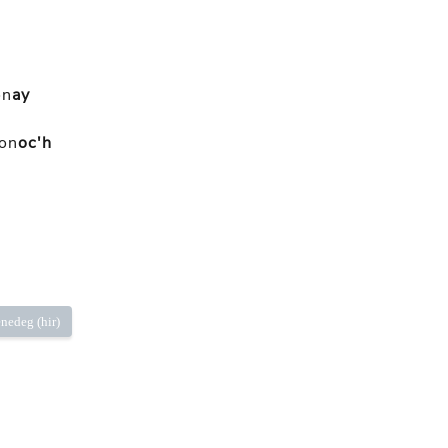
on
ay
on
oc'h
nedeg (hir)