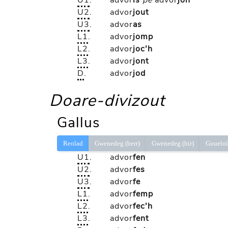
U1
.
advor
is
pe
advor
jon
U2
.
advor
jout
U3
.
advor
as
L1
.
advor
jomp
L2
.
advor
joc'h
L3
.
advor
jont
D
.
advor
jod
Doare-divizout
Gallus
Reolad
Gwenedeg (berr)
Gwenedeg (hir)
Gouelo
U1
.
advor
fen
U2
.
advor
fes
U3
.
advor
fe
L1
.
advor
femp
L2
.
advor
fec'h
L3
.
advor
fent