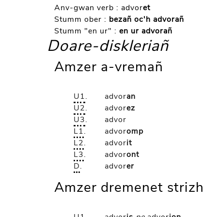
Anv-gwan verb :
advor
et
Stumm ober :
bezañ oc'h advorañ
Stumm "en ur" :
en ur advorañ
Doare-diskleriañ
Amzer a-vremañ
U1
.
advor
an
U2
.
advor
ez
U3
.
advor
L1
.
advor
omp
L2
.
advor
it
L3
.
advor
ont
D
.
advor
er
Amzer dremenet strizh