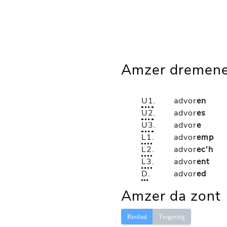
Amzer dremene
U1
.
advor
en
U2
.
advor
es
U3
.
advor
e
L1
.
advor
emp
L2
.
advor
ec'h
L3
.
advor
ent
D
.
advor
ed
Amzer da zont
Reolad
Tregerieg