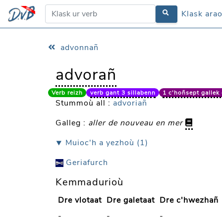
Klask ara
Klask ara
advonnañ
advorañ
Verb reizh
verb gant 3 sillabenn
1 c'hoñsept gallek e
Stummoù all :
advoriañ
Galleg :
aller de nouveau en mer
⯆ Muioc'h a yezhoù (1)
Geriafurch
Kemmadurioù
Dre vlotaat
Dre galetaat
Dre c'hwezhañ
-
-
-