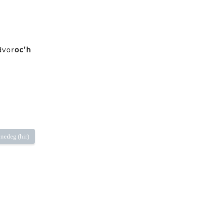
dvor
oc'h
nedeg (hir)