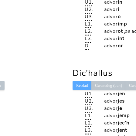
U1
.
advor
in
U2
.
advor
i
U3
.
advor
o
L1
.
advor
imp
L2
.
advor
ot
pe
a
L3
.
advor
int
D
.
advor
or
Dic'hallus
ù
Reolad
Gwenedeg (berr)
Gwe
U1
.
advor
jen
U2
.
advor
jes
U3
.
advor
je
L1
.
advor
jemp
L2
.
advor
jec'h
L3
.
advor
jent