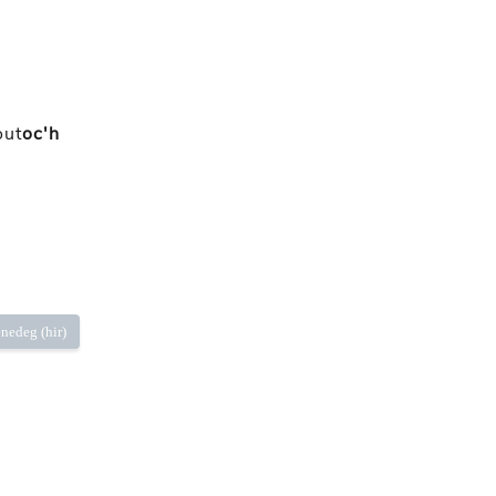
out
oc'h
nedeg (hir)