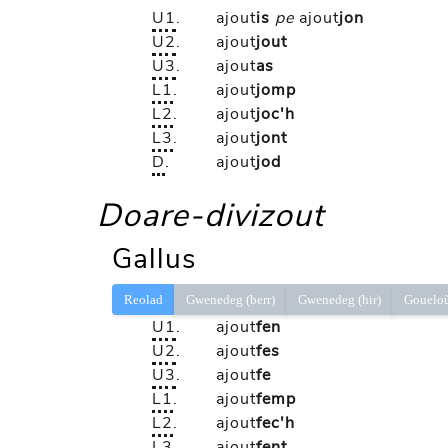
U1
.
ajout
is
pe
ajout
jon
U2
.
ajout
jout
U3
.
ajout
as
L1
.
ajout
jomp
L2
.
ajout
joc'h
L3
.
ajout
jont
D
.
ajout
jod
Doare-divizout
Gallus
Reolad
Gwenedeg (berr)
Gwenedeg (hir)
Gouelo
U1
.
ajout
fen
U2
.
ajout
fes
U3
.
ajout
fe
L1
.
ajout
femp
L2
.
ajout
fec'h
L3
.
ajout
fent