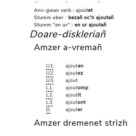
-
-
-
Anv-gwan verb :
ajout
et
Stumm ober :
bezañ oc'h ajoutañ
Stumm "en ur" :
en ur ajoutañ
Doare-diskleriañ
Amzer a-vremañ
U1
.
ajout
an
U2
.
ajout
ez
U3
.
ajout
L1
.
ajout
omp
L2
.
ajout
it
L3
.
ajout
ont
D
.
ajout
er
Amzer dremenet strizh