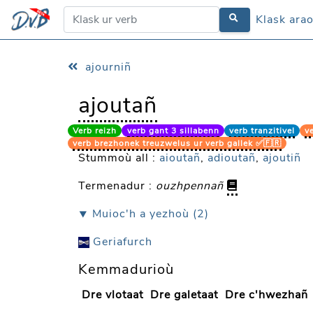
Klask ara
Klask ara
ajourniñ
ajoutañ
Verb reizh
verb gant 3 sillabenn
verb tranzitivel
v
verb brezhonek treuzwelus ur verb gallek ✅🇫🇷
Stummoù all :
aioutañ
,
adioutañ
,
ajoutiñ
Termenadur :
ouzhpennañ
⯆ Muioc'h a yezhoù (2)
Geriafurch
Kemmadurioù
Dre vlotaat
Dre galetaat
Dre c'hwezhañ