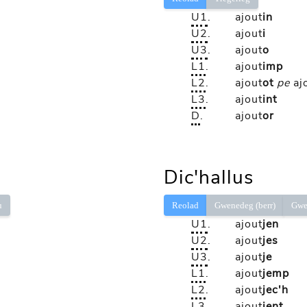
U1
.
ajout
in
U2
.
ajout
i
U3
.
ajout
o
L1
.
ajout
imp
L2
.
ajout
ot
pe
aj
L3
.
ajout
int
D
.
ajout
or
Dic'hallus
ù
Reolad
Gwenedeg (berr)
Gwe
U1
.
ajout
jen
U2
.
ajout
jes
U3
.
ajout
je
L1
.
ajout
jemp
L2
.
ajout
jec'h
L3
.
ajout
jent