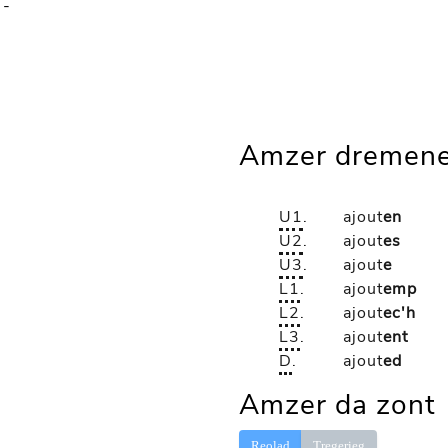
-
Amzer dremene
U1
.
ajout
en
U2
.
ajout
es
U3
.
ajout
e
L1
.
ajout
emp
L2
.
ajout
ec'h
L3
.
ajout
ent
D
.
ajout
ed
Amzer da zont
Reolad
Tregerieg