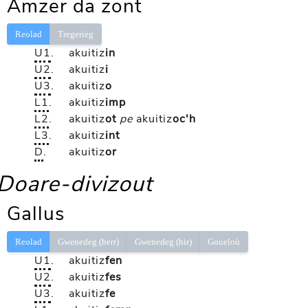
Amzer da zont
Reolad
Tregerieg
U1
.
akuitiz
in
U2
.
akuitiz
i
U3
.
akuitiz
o
L1
.
akuitiz
imp
L2
.
akuitiz
ot
pe
akuitiz
oc'h
L3
.
akuitiz
int
D
.
akuitiz
or
Doare-divizout
Gallus
Reolad
Gwenedeg (berr)
Gwenedeg (hir)
Goueloù
U1
.
akuitiz
fen
U2
.
akuitiz
fes
U3
.
akuitiz
fe