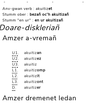
-
-
-
-
Anv-gwan verb :
akuitiz
et
Stumm ober :
bezañ oc'h akuitizañ
Stumm "en ur" :
en ur akuitizañ
Doare-diskleriañ
Amzer a-vremañ
U1
.
akuitiz
an
U2
.
akuitiz
ez
U3
.
akuitiz
L1
.
akuitiz
omp
L2
.
akuitiz
it
L3
.
akuitiz
ont
D
.
akuitiz
er
Amzer dremenet ledan