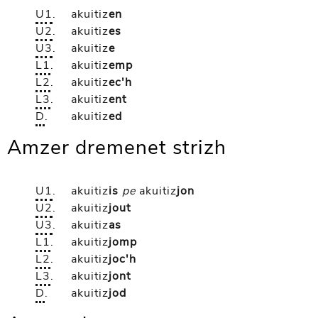
U1
.
akuitiz
en
U2
.
akuitiz
es
U3
.
akuitiz
e
L1
.
akuitiz
emp
L2
.
akuitiz
ec'h
L3
.
akuitiz
ent
D
.
akuitiz
ed
Amzer dremenet strizh
U1
.
akuitiz
is
pe
akuitiz
jon
U2
.
akuitiz
jout
U3
.
akuitiz
as
L1
.
akuitiz
jomp
L2
.
akuitiz
joc'h
L3
.
akuitiz
jont
D
.
akuitiz
jod