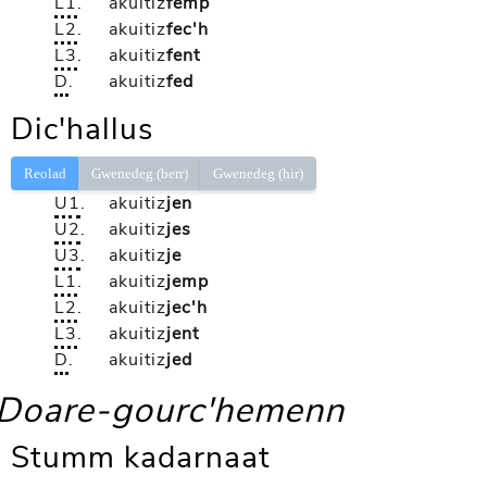
L1
.
akuitiz
femp
L2
.
akuitiz
fec'h
L3
.
akuitiz
fent
D
.
akuitiz
fed
Dic'hallus
Reolad
Gwenedeg (berr)
Gwenedeg (hir)
U1
.
akuitiz
jen
U2
.
akuitiz
jes
U3
.
akuitiz
je
L1
.
akuitiz
jemp
L2
.
akuitiz
jec'h
L3
.
akuitiz
jent
D
.
akuitiz
jed
Doare-gourc'hemenn
Stumm kadarnaat