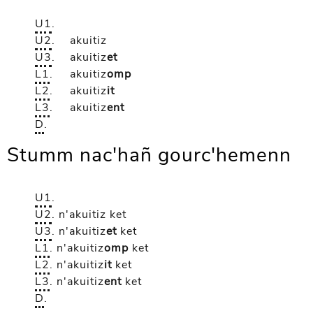
U1
.
U2
.
akuitiz
U3
.
akuitiz
et
L1
.
akuitiz
omp
L2
.
akuitiz
it
L3
.
akuitiz
ent
D
.
Stumm nac'hañ gourc'hemenn
U1
.
U2
.
n'akuitiz
ket
U3
.
n'akuitiz
et
ket
L1
.
n'akuitiz
omp
ket
L2
.
n'akuitiz
it
ket
L3
.
n'akuitiz
ent
ket
D
.