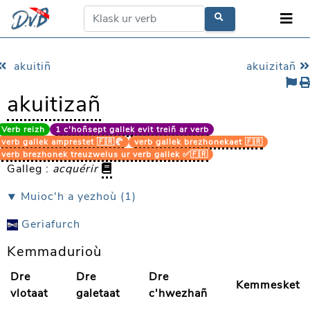
akuitiñ
akuizitañ
akuitizañ
Verb reizh
1 c'hoñsept gallek evit treiñ ar verb
verb gallek amprestet 🇫🇷🥐
verb gallek brezhonekaet 🇫🇷
verb brezhonek treuzwelus ur verb gallek ✅🇫🇷
Galleg :
acquérir
⯆ Muioc'h a yezhoù (1)
Geriafurch
Kemmadurioù
Dre
Dre
Dre
Kemmesket
vlotaat
galetaat
c'hwezhañ