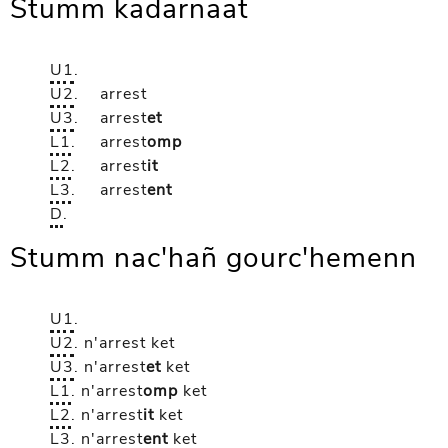
Stumm kadarnaat
U1
.
U2
.
arrest
U3
.
arrest
et
L1
.
arrest
omp
L2
.
arrest
it
L3
.
arrest
ent
D
.
Stumm nac'hañ gourc'hemenn
U1
.
U2
.
n'arrest
ket
U3
.
n'arrest
et
ket
L1
.
n'arrest
omp
ket
L2
.
n'arrest
it
ket
L3
.
n'arrest
ent
ket