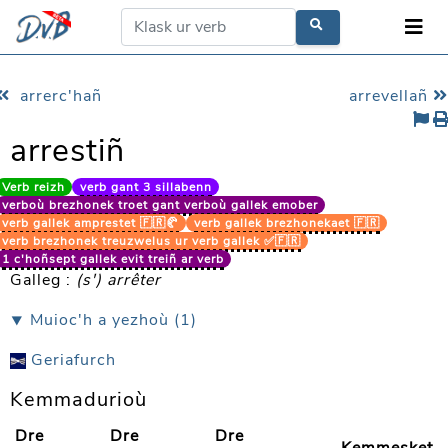
arrerc'hañ
arrevellañ
arrestiñ
Verb reizh
verb gant 3 sillabenn
verboù brezhonek troet gant verboù gallek emober
verb gallek amprestet 🇫🇷🥐
verb gallek brezhonekaet 🇫🇷
verb brezhonek treuzwelus ur verb gallek ✅🇫🇷
1 c'hoñsept gallek evit treiñ ar verb
Galleg :
(s') arrêter
⯆ Muioc'h a yezhoù (1)
Geriafurch
Kemmadurioù
Dre
Dre
Dre