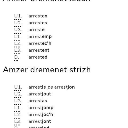
U1
.
arrest
en
U2
.
arrest
es
U3
.
arrest
e
L1
.
arrest
emp
L2
.
arrest
ec'h
L3
.
arrest
ent
D
.
arrest
ed
Amzer dremenet strizh
U1
.
arrest
is
pe
arrest
jon
U2
.
arrest
jout
U3
.
arrest
as
L1
.
arrest
jomp
L2
.
arrest
joc'h
L3
.
arrest
jont