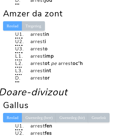
D
.
arrest
jod
Amzer da zont
Reolad
Tregerieg
U1
.
arrest
in
U2
.
arrest
i
U3
.
arrest
o
L1
.
arrest
imp
L2
.
arrest
ot
pe
arrest
oc'h
L3
.
arrest
int
D
.
arrest
or
Doare-divizout
Gallus
Reolad
Gwenedeg (berr)
Gwenedeg (hir)
Goueloù
U1
.
arrest
fen
U2
.
arrest
fes