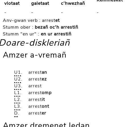
Kemmesket
vlotaat
galetaat
c'hwezhañ
-
-
-
-
Anv-gwan verb :
arrest
et
Stumm ober :
bezañ oc'h arrestiñ
Stumm "en ur" :
en ur arrestiñ
Doare-diskleriañ
Amzer a-vremañ
U1
.
arrest
an
U2
.
arrest
ez
U3
.
arrest
L1
.
arrest
omp
L2
.
arrest
it
L3
.
arrest
ont
D
.
arrest
er
Amzer dremenet ledan