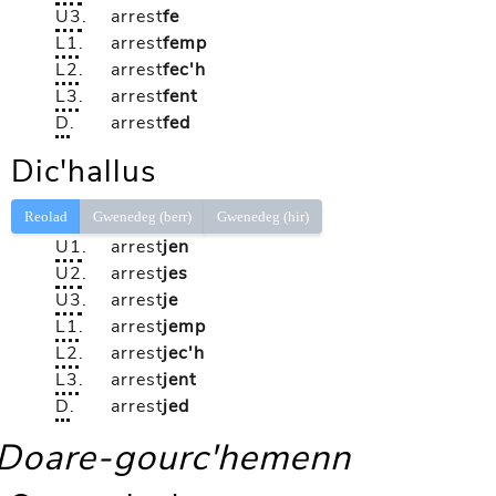
U3
.
arrest
fe
L1
.
arrest
femp
L2
.
arrest
fec'h
L3
.
arrest
fent
D
.
arrest
fed
Dic'hallus
Reolad
Gwenedeg (berr)
Gwenedeg (hir)
U1
.
arrest
jen
U2
.
arrest
jes
U3
.
arrest
je
L1
.
arrest
jemp
L2
.
arrest
jec'h
L3
.
arrest
jent
D
.
arrest
jed
Doare-gourc'hemenn