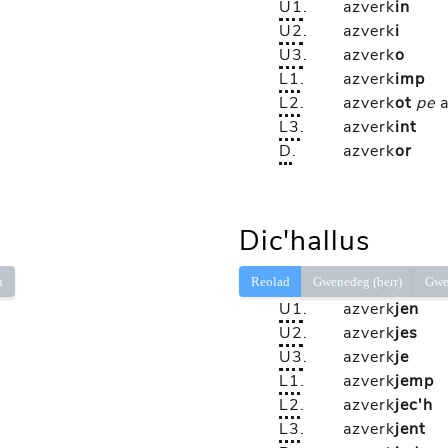
U1
.
azverk
in
U2
.
azverk
i
U3
.
azverk
o
L1
.
azverk
imp
L2
.
azverk
ot
pe
L3
.
azverk
int
D
.
azverk
or
Dic'hallus
ù
Reolad
Gwenedeg (berr)
Gwe
U1
.
azverk
jen
U2
.
azverk
jes
U3
.
azverk
je
L1
.
azverk
jemp
L2
.
azverk
jec'h
L3
.
azverk
jent