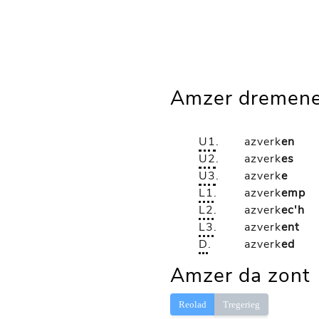
Amzer dremene
U1
.
azverk
en
U2
.
azverk
es
U3
.
azverk
e
L1
.
azverk
emp
L2
.
azverk
ec'h
L3
.
azverk
ent
D
.
azverk
ed
Amzer da zont
Reolad
Tregerieg