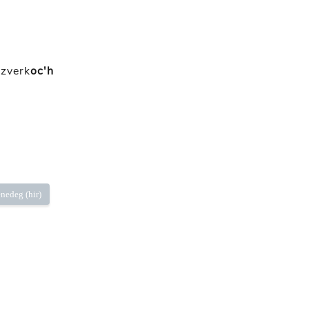
azverk
oc'h
nedeg (hir)