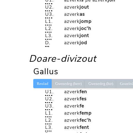
U1
.
azverk
is
pe
azverk
jon
U2
.
azverk
jout
U3
.
azverk
as
L1
.
azverk
jomp
L2
.
azverk
joc'h
L3
.
azverk
jont
D
.
azverk
jod
Doare-divizout
Gallus
Reolad
Gwenedeg (berr)
Gwenedeg (hir)
Gouelo
U1
.
azverk
fen
U2
.
azverk
fes
U3
.
azverk
fe
L1
.
azverk
femp
L2
.
azverk
fec'h
L3
.
azverk
fent