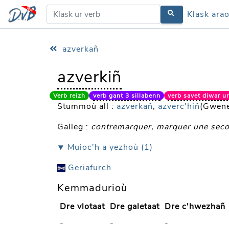
Klask ara
Klask ara
azverkañ
azverkiñ
Verb reizh
verb gant 3 sillabenn
verb savet diwar ur
Stummoù all :
azverkañ
,
azverc'hiñ
(Gwen
Galleg :
contremarquer, marquer une seco
⯆ Muioc'h a yezhoù (1)
Geriafurch
Kemmadurioù
Dre vlotaat
Dre galetaat
Dre c'hwezhañ
-
-
-