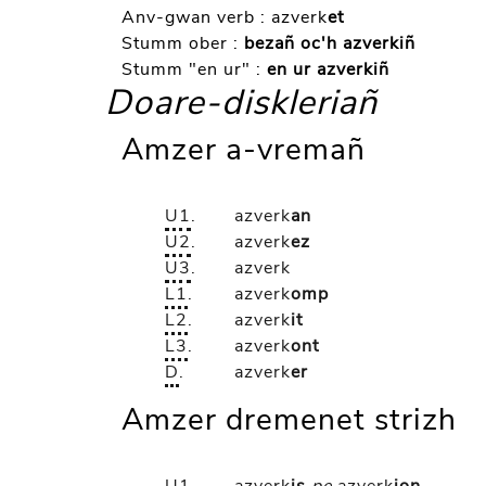
Anv-gwan verb :
azverk
et
Stumm ober :
bezañ oc'h azverkiñ
Stumm "en ur" :
en ur azverkiñ
Doare-diskleriañ
Amzer a-vremañ
U1
.
azverk
an
U2
.
azverk
ez
U3
.
azverk
L1
.
azverk
omp
L2
.
azverk
it
L3
.
azverk
ont
D
.
azverk
er
Amzer dremenet strizh