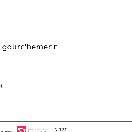
 gourc'hemenn
t
2020