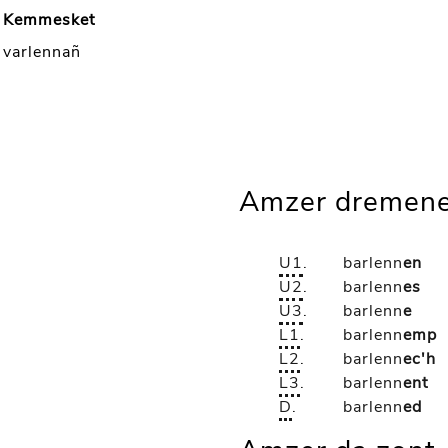
Kemmesket
varlennañ
Amzer dremene
U1
.
barlenn
en
U2
.
barlenn
es
U3
.
barlenn
e
L1
.
barlenn
emp
L2
.
barlenn
ec'h
L3
.
barlenn
ent
D
.
barlenn
ed