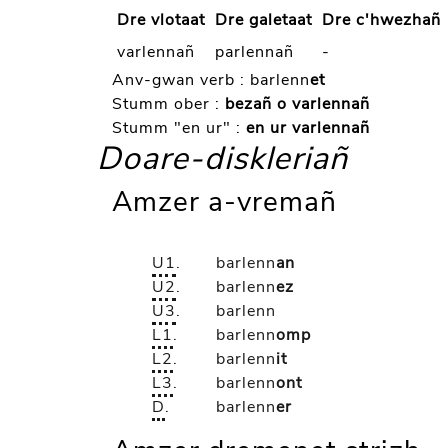
Dre vlotaat
Dre galetaat
Dre c'hwezhañ
varlennañ
parlennañ
-
Anv-gwan verb :
barlenn
et
Stumm ober :
bezañ o varlennañ
Stumm "en ur" :
en ur varlennañ
Doare-diskleriañ
Amzer a-vremañ
U1
.
barlenn
an
U2
.
barlenn
ez
U3
.
barlenn
L1
.
barlenn
omp
L2
.
barlenn
it
L3
.
barlenn
ont
D
.
barlenn
er