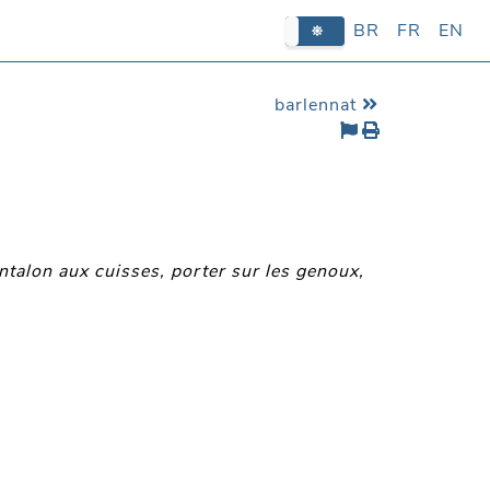
BR
BR
FR
FR
EN
EN
barlennat
ntalon aux cuisses, porter sur les genoux,