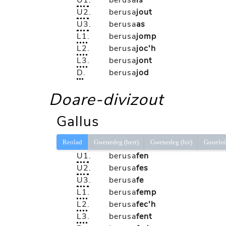
U1
.
berusa
is
U2
.
berusa
jout
U3
.
berusa
as
L1
.
berusa
jomp
L2
.
berusa
joc'h
L3
.
berusa
jont
D
.
berusa
jod
Doare-divizout
Gallus
Reolad
Gwenedeg (berr)
Gwenedeg (hir)
Gouelo
U1
.
berusa
fen
U2
.
berusa
fes
U3
.
berusa
fe
L1
.
berusa
femp
L2
.
berusa
fec'h
L3
.
berusa
fent