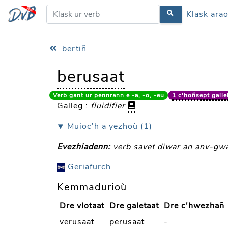
Klask ara
Klask ara
bertiñ
berusaat
Verb gant ur pennrann e -a, -o, -eu
1 c'hoñsept gallek
Galleg :
fluidifier
⯆ Muioc'h a yezhoù (1)
Evezhiadenn:
verb savet diwar an anv-gwa
Geriafurch
Kemmadurioù
Dre vlotaat
Dre galetaat
Dre c'hwezhañ
verusaat
perusaat
-