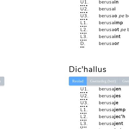
U1
.
berusa
in
U2
.
berusa
i
U3
.
berusa
o
pe
b
L1
.
berusa
imp
L2
.
berusa
ot
pe
L3
.
berusa
int
D
.
berusa
or
Dic'hallus
ù
Reolad
Gwenedeg (berr)
Gwe
U1
.
berusa
jen
U2
.
berusa
jes
U3
.
berusa
je
L1
.
berusa
jemp
L2
.
berusa
jec'h
L3
.
berusa
jent