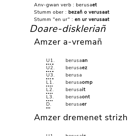
Anv-gwan verb :
berusa
et
Stumm ober :
bezañ o verusaat
Stumm "en ur" :
en ur verusaat
Doare-diskleriañ
Amzer a-vremañ
U1
.
berusa
an
U2
.
berusa
ez
U3
.
berusa
L1
.
berusa
omp
L2
.
berusa
it
L3
.
berusa
ont
D
.
berusa
er
Amzer dremenet strizh