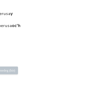
erusa
y
berusa
oc'h
nedeg (hir)