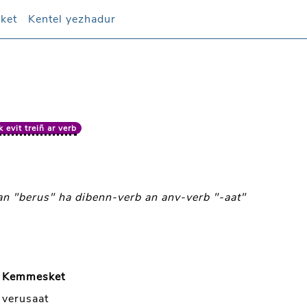
oket
oket
Kentel yezhadur
Kentel yezhadur
 evit treiñ ar verb
n "berus" ha dibenn-verb an anv-verb "-aat"
Kemmesket
verusaat