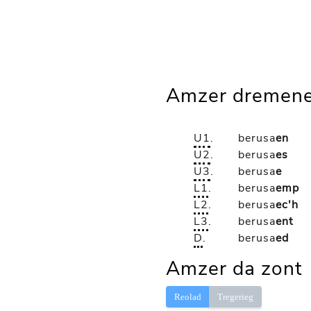
Amzer dremene
U1
.
berusa
en
U2
.
berusa
es
U3
.
berusa
e
L1
.
berusa
emp
L2
.
berusa
ec'h
L3
.
berusa
ent
D
.
berusa
ed
Amzer da zont
Reolad
Tregerieg