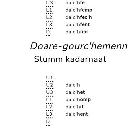
U3
.
dalc'h
fe
L1
.
dalc'h
femp
L2
.
dalc'h
fec'h
L3
.
dalc'h
fent
D
.
dalc'h
fed
Doare-gourc'hemenn
Stumm kadarnaat
U1
.
U2
.
dalc'h
U3
.
dalc'h
et
L1
.
dalc'h
omp
L2
.
dalc'h
it
L3
.
dalc'h
ent
D
.