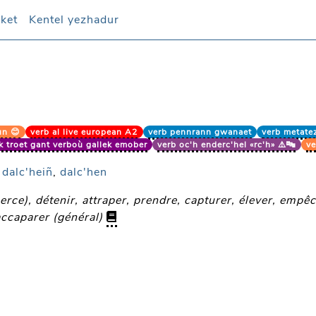
oket
oket
Kentel yezhadur
Kentel yezhadur
un 😊
verb al live european A2
verb pennrann gwanaet
verb metate
 troet gant verboù gallek emober
verb oc'h enderc'hel «rc'h» ⚠️🔤
ve
,
dalc'heiñ
,
dalc'hen
rce), détenir, attraper, prendre, capturer, élever, empêch
 accaparer (général)