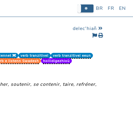
BR
BR
FR
FR
EN
EN
delec'hiañ
zennet 🔀
verb tranzitivel
verb tranzitivel eeun
rb e listenn Swadesh
hollidigezhioù
er, soutenir, se contenir, taire, refréner,