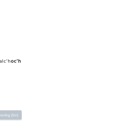
alc'h
oc'h
nedeg (hir)