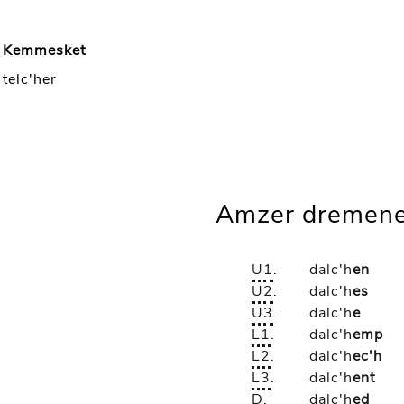
Kemmesket
telc'her
Amzer dremene
U1
.
dalc'h
en
U2
.
dalc'h
es
U3
.
dalc'h
e
L1
.
dalc'h
emp
L2
.
dalc'h
ec'h
L3
.
dalc'h
ent
D
.
dalc'h
ed