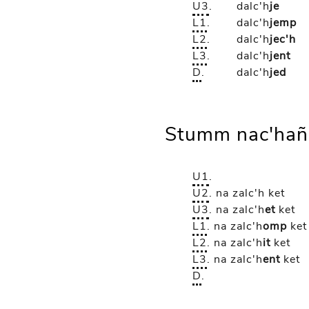
U3
.
dalc'h
je
L1
.
dalc'h
jemp
L2
.
dalc'h
jec'h
L3
.
dalc'h
jent
D
.
dalc'h
jed
Stumm nac'hañ
U1
.
U2
.
na zalc'h
ket
U3
.
na zalc'h
et
ket
L1
.
na zalc'h
omp
ket
L2
.
na zalc'h
it
ket
L3
.
na zalc'h
ent
ket
D
.