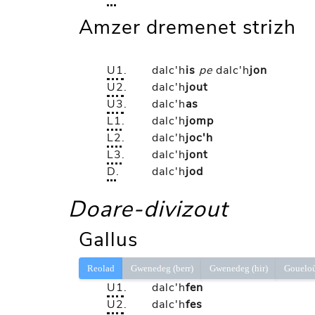
Amzer dremenet strizh
U1
.
dalc'h
is
pe
dalc'h
jon
U2
.
dalc'h
jout
U3
.
dalc'h
as
L1
.
dalc'h
jomp
L2
.
dalc'h
joc'h
L3
.
dalc'h
jont
D
.
dalc'h
jod
Doare-divizout
Gallus
Reolad
Gwenedeg (berr)
Gwenedeg (hir)
Gouelo
U1
.
dalc'h
fen
U2
.
dalc'h
fes