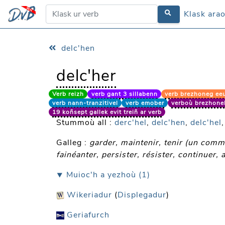
Klask ara
Klask ara
delc'hen
delc'her
Verb reizh
verb gant 3 sillabenn
verb brezhoneg ee
verb nann-tranzitivel
verb emober
verboù brezhonek
19 koñsept gallek evit treiñ ar verb
Stummoù all :
derc'hel
,
delc'hen
,
delc'hel
Galleg :
garder, maintenir, tenir (un comme
fainéanter, persister, résister, continuer,
⯆ Muioc'h a yezhoù (1)
Wikeriadur
(
Displegadur
)
Geriafurch