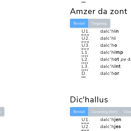
Amzer da zont
Reolad
Tregerieg
U1
.
dalc'h
in
U2
.
dalc'h
i
U3
.
dalc'h
o
L1
.
dalc'h
imp
L2
.
dalc'h
ot
pe
d
L3
.
dalc'h
int
D
.
dalc'h
or
Dic'hallus
ù
Reolad
Gwenedeg (berr)
Gwe
U1
.
dalc'h
jen
U2
.
dalc'h
jes