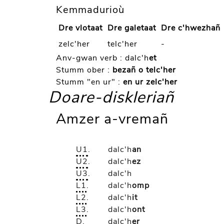
Kemmadurioù
Dre vlotaat
Dre galetaat
Dre c'hwezhañ
zelc'her
telc'her
-
Anv-gwan verb :
dalc'h
et
Stumm ober :
bezañ o telc'her
Stumm "en ur" :
en ur zelc'her
Doare-diskleriañ
Amzer a-vremañ
U1
.
dalc'h
an
U2
.
dalc'h
ez
U3
.
dalc'h
L1
.
dalc'h
omp
L2
.
dalc'h
it
L3
.
dalc'h
ont
D
.
dalc'h
er