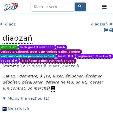
diaoz
diaozeiñ
diaozañ
Verb reizh
verb gant 3 sillabenn
tan🔥
verboù brezhonek troet gant verboù gallek emober
verb anv-verb ha pennrann heñvel
laezh 🥛🍼
keginerezh 👨‍🍳👩‍🍳🍴
boued 🍎🥣
8 koñsept gallek evit treiñ ar verb
Stummoù all :
diaoziñ
,
diaoz
,
diaozeiñ
Galleg :
démettre, & (se) luxer, éplucher, écrémer,
déboîter, désajuster, défaire (le feu, un lit), casser
(un contrat, un marché)
⯆ Muioc'h a yezhoù (1)
Geriafurch