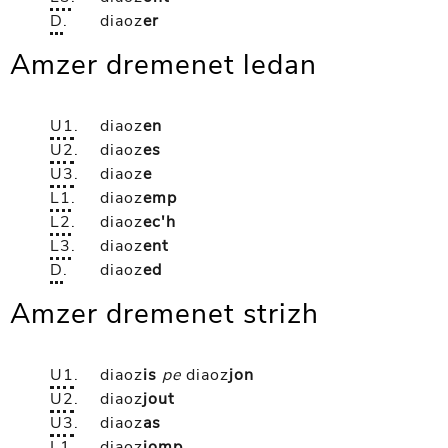
D
.
diaoz
er
Amzer dremenet ledan
U1
.
diaoz
en
U2
.
diaoz
es
U3
.
diaoz
e
L1
.
diaoz
emp
L2
.
diaoz
ec'h
L3
.
diaoz
ent
D
.
diaoz
ed
Amzer dremenet strizh
U1
.
diaoz
is
pe
diaoz
jon
U2
.
diaoz
jout
U3
.
diaoz
as
L1
.
diaoz
jomp