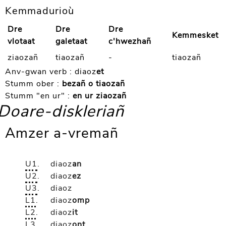
Kemmadurioù
Dre
Dre
Dre
Kemmesket
vlotaat
galetaat
c'hwezhañ
ziaozañ
tiaozañ
-
tiaozañ
Anv-gwan verb :
diaoz
et
Stumm ober :
bezañ o tiaozañ
Stumm "en ur" :
en ur ziaozañ
Doare-diskleriañ
Amzer a-vremañ
U1
.
diaoz
an
U2
.
diaoz
ez
U3
.
diaoz
L1
.
diaoz
omp
L2
.
diaoz
it
L3
.
diaoz
ont