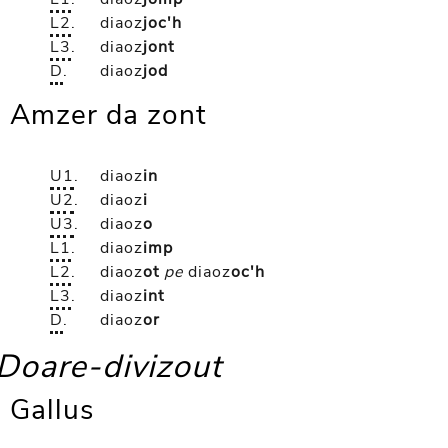
L2
.
diaoz
joc'h
L3
.
diaoz
jont
D
.
diaoz
jod
Amzer da zont
U1
.
diaoz
in
U2
.
diaoz
i
U3
.
diaoz
o
L1
.
diaoz
imp
L2
.
diaoz
ot
pe
diaoz
oc'h
L3
.
diaoz
int
D
.
diaoz
or
Doare-divizout
Gallus