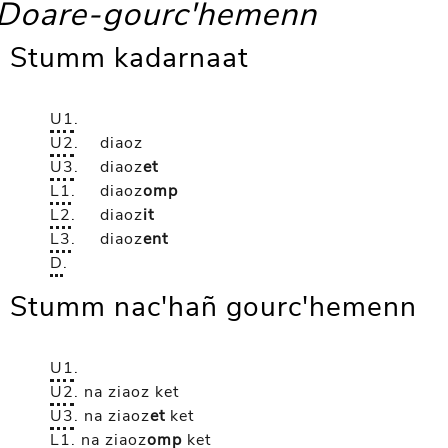
Doare-gourc'hemenn
Stumm kadarnaat
U1
.
U2
.
diaoz
U3
.
diaoz
et
L1
.
diaoz
omp
L2
.
diaoz
it
L3
.
diaoz
ent
D
.
Stumm nac'hañ gourc'hemenn
U1
.
U2
.
na ziaoz
ket
U3
.
na ziaoz
et
ket
L1
.
na ziaoz
omp
ket