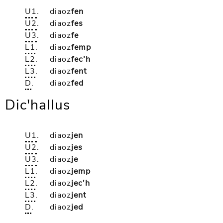
U1
.
diaoz
fen
U2
.
diaoz
fes
U3
.
diaoz
fe
L1
.
diaoz
femp
L2
.
diaoz
fec'h
L3
.
diaoz
fent
D
.
diaoz
fed
Dic'hallus
U1
.
diaoz
jen
U2
.
diaoz
jes
U3
.
diaoz
je
L1
.
diaoz
jemp
L2
.
diaoz
jec'h
L3
.
diaoz
jent
D
.
diaoz
jed