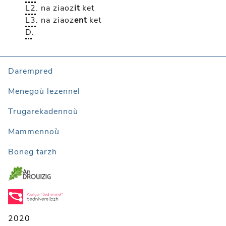
L2
.
na ziaoz
it
ket
L3
.
na ziaoz
ent
ket
D
.
Darempred
Menegoù lezennel
Trugarekadennoù
Mammennoù
Boneg tarzh
2020