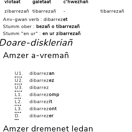
vlotaat
galetaat
c'hwezhañ
zibarrezañ
tibarrezañ
-
tibarrezañ
Anv-gwan verb :
dibarrez
et
Stumm ober :
bezañ o tibarrezañ
Stumm "en ur" :
en ur zibarrezañ
Doare-diskleriañ
Amzer a-vremañ
U1
.
dibarrez
an
U2
.
dibarrez
ez
U3
.
dibarrez
L1
.
dibarrez
omp
L2
.
dibarrez
it
L3
.
dibarrez
ont
D
.
dibarrez
er
Amzer dremenet ledan