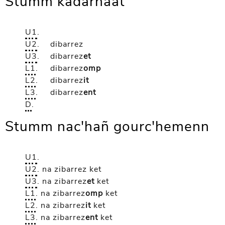
Stumm kadarnaat
U1
.
U2
.
dibarrez
U3
.
dibarrez
et
L1
.
dibarrez
omp
L2
.
dibarrez
it
L3
.
dibarrez
ent
D
.
Stumm nac'hañ gourc'hemenn
U1
.
U2
.
na zibarrez
ket
U3
.
na zibarrez
et
ket
L1
.
na zibarrez
omp
ket
L2
.
na zibarrez
it
ket
L3
.
na zibarrez
ent
ket