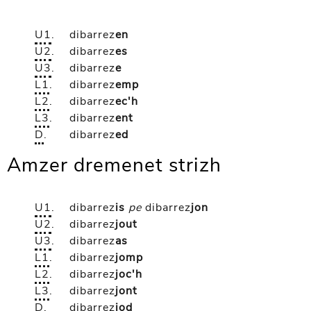
U1
.
dibarrez
en
U2
.
dibarrez
es
U3
.
dibarrez
e
L1
.
dibarrez
emp
L2
.
dibarrez
ec'h
L3
.
dibarrez
ent
D
.
dibarrez
ed
Amzer dremenet strizh
U1
.
dibarrez
is
pe
dibarrez
jon
U2
.
dibarrez
jout
U3
.
dibarrez
as
L1
.
dibarrez
jomp
L2
.
dibarrez
joc'h
L3
.
dibarrez
jont
D
.
dibarrez
jod