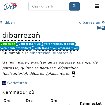
dibariñ
dibarreziañ
dibarrezañ
Verb reizh
verb tranzitivel
verb tranzitivel eeun
verb nann-tranzitivel
verb tranzitivel-amdranzitivel
Stummoù all :
dibarreziañ
,
dibarreziñ
Galleg :
exiler, expulser de sa paroisse, changer de
paroisse, quitter sa paroisse, dépareiller
(plaisanterie), déparier (plaisanterie)
Geriafurch
Kemmadurioù
Dre
Dre
Dre
Kemmesket