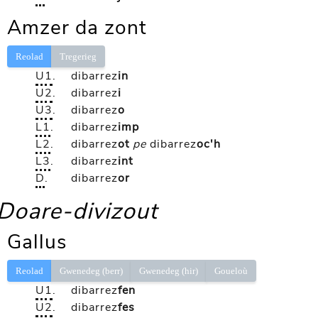
Amzer da zont
Reolad
Tregerieg
U1
.
dibarrez
in
U2
.
dibarrez
i
U3
.
dibarrez
o
L1
.
dibarrez
imp
L2
.
dibarrez
ot
pe
dibarrez
oc'h
L3
.
dibarrez
int
D
.
dibarrez
or
Doare-divizout
Gallus
Reolad
Gwenedeg (berr)
Gwenedeg (hir)
Goueloù
U1
.
dibarrez
fen
U2
.
dibarrez
fes