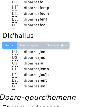
U3
.
dibarrez
fe
L1
.
dibarrez
femp
L2
.
dibarrez
fec'h
L3
.
dibarrez
fent
D
.
dibarrez
fed
Dic'hallus
Reolad
Gwenedeg (berr)
Gwenedeg (hir)
U1
.
dibarrez
jen
U2
.
dibarrez
jes
U3
.
dibarrez
je
L1
.
dibarrez
jemp
L2
.
dibarrez
jec'h
L3
.
dibarrez
jent
D
.
dibarrez
jed
Doare-gourc'hemenn