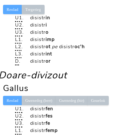
Reolad
Tregerieg
U1
.
disistr
in
U2
.
disistr
i
U3
.
disistr
o
L1
.
disistr
imp
L2
.
disistr
ot
pe
disistr
oc'h
L3
.
disistr
int
D
.
disistr
or
Doare-divizout
Gallus
Reolad
Gwenedeg (berr)
Gwenedeg (hir)
Goueloù
U1
.
disistr
fen
U2
.
disistr
fes
U3
.
disistr
fe
L1
.
disistr
femp