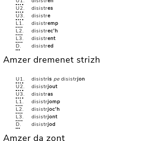
U1
.
disistr
en
U2
.
disistr
es
U3
.
disistr
e
L1
.
disistr
emp
L2
.
disistr
ec'h
L3
.
disistr
ent
D
.
disistr
ed
Amzer dremenet strizh
U1
.
disistr
is
pe
disistr
jon
U2
.
disistr
jout
U3
.
disistr
as
L1
.
disistr
jomp
L2
.
disistr
joc'h
L3
.
disistr
jont
D
.
disistr
jod
Amzer da zont