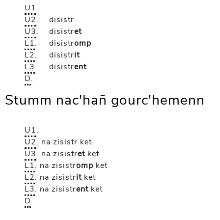
U1
.
U2
.
disistr
U3
.
disistr
et
L1
.
disistr
omp
L2
.
disistr
it
L3
.
disistr
ent
D
.
Stumm nac'hañ gourc'hemenn
U1
.
U2
.
na zisistr
ket
U3
.
na zisistr
et
ket
L1
.
na zisistr
omp
ket
L2
.
na zisistr
it
ket
L3
.
na zisistr
ent
ket
D
.