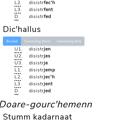
L2
.
disistr
fec'h
L3
.
disistr
fent
D
.
disistr
fed
Dic'hallus
Reolad
Gwenedeg (berr)
Gwenedeg (hir)
U1
.
disistr
jen
U2
.
disistr
jes
U3
.
disistr
je
L1
.
disistr
jemp
L2
.
disistr
jec'h
L3
.
disistr
jent
D
.
disistr
jed
Doare-gourc'hemenn
Stumm kadarnaat