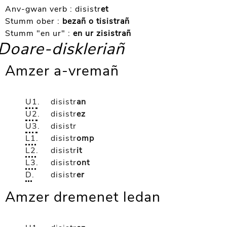
Anv-gwan verb :
disistr
et
Stumm ober :
bezañ o tisistrañ
Stumm "en ur" :
en ur zisistrañ
Doare-diskleriañ
Amzer a-vremañ
U1
.
disistr
an
U2
.
disistr
ez
U3
.
disistr
L1
.
disistr
omp
L2
.
disistr
it
L3
.
disistr
ont
D
.
disistr
er
Amzer dremenet ledan