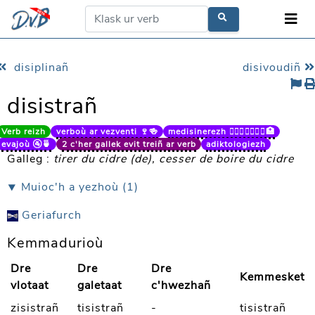
disiplinañ
disivoudiñ
disistrañ
Verb reizh
verboù ar vezventi 🍷🍻
medisinerezh 👨🏼‍⚕️👩🏻‍⚕️⚕️🏥
evajoù 🚰🍵
2 c'her gallek evit treiñ ar verb
adiktologiezh
Galleg :
tirer du cidre (de), cesser de boire du cidre
⯆ Muioc'h a yezhoù (1)
Geriafurch
Kemmadurioù
Dre
Dre
Dre
Kemmesket
vlotaat
galetaat
c'hwezhañ
zisistrañ
tisistrañ
-
tisistrañ