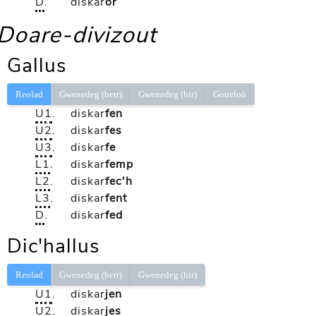
D
.
diskar
or
Doare-divizout
Gallus
Reolad
Gwenedeg (berr)
Gwenedeg (hir)
Goueloù
U1
.
diskar
fen
U2
.
diskar
fes
U3
.
diskar
fe
L1
.
diskar
femp
L2
.
diskar
fec'h
L3
.
diskar
fent
D
.
diskar
fed
Dic'hallus
Reolad
Gwenedeg (berr)
Gwenedeg (hir)
U1
.
diskar
jen
U2
.
diskar
jes