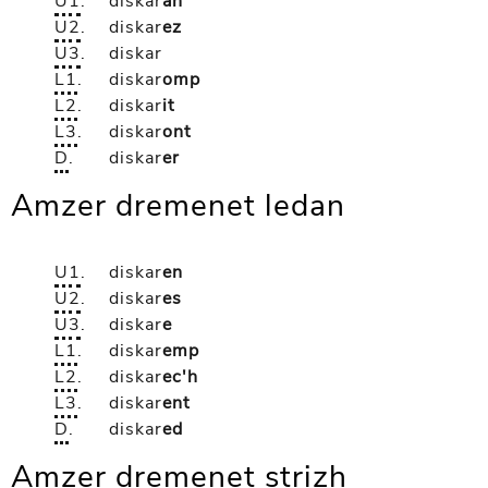
U1
.
diskar
an
U2
.
diskar
ez
U3
.
diskar
L1
.
diskar
omp
L2
.
diskar
it
L3
.
diskar
ont
D
.
diskar
er
Amzer dremenet ledan
U1
.
diskar
en
U2
.
diskar
es
U3
.
diskar
e
L1
.
diskar
emp
L2
.
diskar
ec'h
L3
.
diskar
ent
D
.
diskar
ed
Amzer dremenet strizh