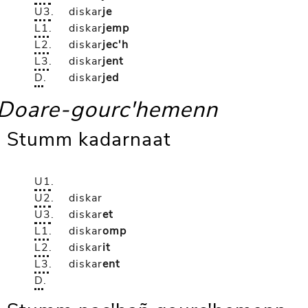
U3
.
diskar
je
L1
.
diskar
jemp
L2
.
diskar
jec'h
L3
.
diskar
jent
D
.
diskar
jed
Doare-gourc'hemenn
Stumm kadarnaat
U1
.
U2
.
diskar
U3
.
diskar
et
L1
.
diskar
omp
L2
.
diskar
it
L3
.
diskar
ent
D
.