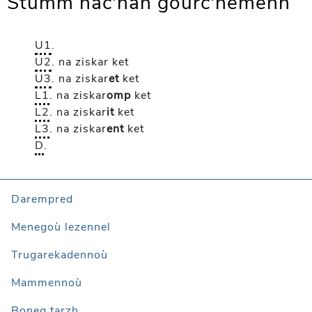
Stumm nac'hañ gourc'hemenn
U1
.
U2
.
na ziskar
ket
U3
.
na ziskar
et
ket
L1
.
na ziskar
omp
ket
L2
.
na ziskar
it
ket
L3
.
na ziskar
ent
ket
D
.
Darempred
Menegoù lezennel
Trugarekadennoù
Mammennoù
Boneg tarzh