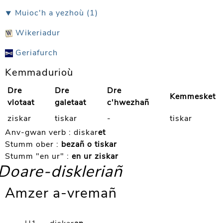
⯆ Muioc'h a yezhoù (1)
Wikeriadur
Geriafurch
Kemmadurioù
Dre
Dre
Dre
Kemmesket
vlotaat
galetaat
c'hwezhañ
ziskar
tiskar
-
tiskar
Anv-gwan verb :
diskar
et
Stumm ober :
bezañ o tiskar
Stumm "en ur" :
en ur ziskar
Doare-diskleriañ
Amzer a-vremañ