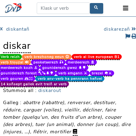
diskantañ
diskarezañ
diskar
Verb reizh
verb brezhoneg eeun 😊
verb al live european B1
verb trouzal 🔊
pesketaerezh 🎣
merdeerezh 🚢
merdeerezh kozh ⚓
gouniderezh gwez 🌲🌳
gouniderezh forest 🪓🪚🌲🌳
verb emgann ⚔️
brezel 🪖⚔️
verb gouren 🤼🤼‍♀️
verb anv-verb ha pennrann heñvel
14 koñsept gallek evit treiñ ar verb
Stummoù all :
diskarout
Galleg :
abattre (rabattre), renverser, destituer,
réduire, carguer (voiles), vieillir, décliner, faire
tomber (quelqu'un, des fruits d'un arbre), couper
(des arbres), tuer (un animal), donner (un coup), dire
(injures, …), flétrir, mortifier