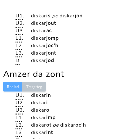
U1
.
diskar
is
pe
diskar
jon
U2
.
diskar
jout
U3
.
diskar
as
L1
.
diskar
jomp
L2
.
diskar
joc'h
L3
.
diskar
jont
D
.
diskar
jod
Amzer da zont
Reolad
Tregerieg
U1
.
diskar
in
U2
.
diskar
i
U3
.
diskar
o
L1
.
diskar
imp
L2
.
diskar
ot
pe
diskar
oc'h
L3
.
diskar
int