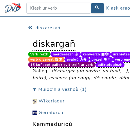
Klask ara
Klask ara
diskarezañ
diskargañ
Verb reizh
merdeerezh 🚢
kenwerzh 🏪💱
urzhiataer
verb dizereat 🔣🔞
evajoù 🚰🍵
brezel 🪖⚔️
verb em
15 koñsept gallek evit treiñ ar verb
adiktologiezh
Galleg :
décharger (un navire, un fusil, …)
boire), asséner (un coup), désemplir, débo
⯆ Muioc'h a yezhoù (1)
Wikeriadur
Geriafurch
Kemmadurioù