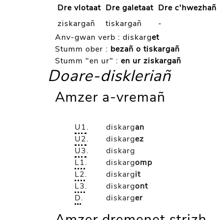
Dre vlotaat
Dre galetaat
Dre c'hwezhañ
ziskargañ
tiskargañ
-
Anv-gwan verb :
diskarg
et
Stumm ober :
bezañ o tiskargañ
Stumm "en ur" :
en ur ziskargañ
Doare-diskleriañ
Amzer a-vremañ
U1
.
diskarg
an
U2
.
diskarg
ez
U3
.
diskarg
L1
.
diskarg
omp
L2
.
diskarg
it
L3
.
diskarg
ont
D
.
diskarg
er
Amzer dremenet strizh