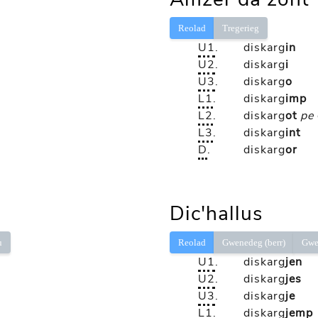
Reolad
Tregerieg
U1
.
diskarg
in
U2
.
diskarg
i
U3
.
diskarg
o
L1
.
diskarg
imp
L2
.
diskarg
ot
pe
L3
.
diskarg
int
D
.
diskarg
or
Dic'hallus
ù
Reolad
Gwenedeg (berr)
Gwe
U1
.
diskarg
jen
U2
.
diskarg
jes
U3
.
diskarg
je
L1
.
diskarg
jemp