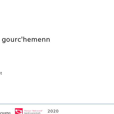
 gourc'hemenn
t
2020