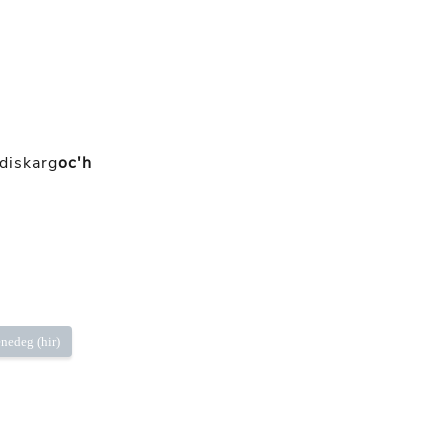
diskarg
oc'h
nedeg (hir)