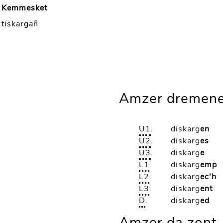
Kemmesket
tiskargañ
Amzer dremene
U1
.
diskarg
en
U2
.
diskarg
es
U3
.
diskarg
e
L1
.
diskarg
emp
L2
.
diskarg
ec'h
L3
.
diskarg
ent
D
.
diskarg
ed
Amzer da zont