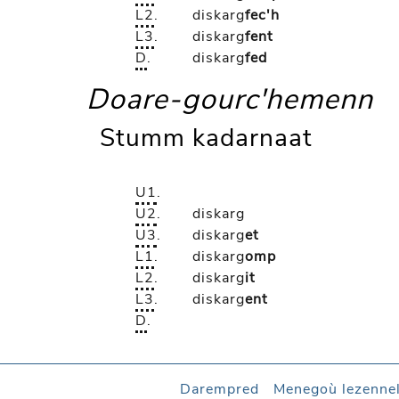
L2
.
diskarg
fec'h
L3
.
diskarg
fent
D
.
diskarg
fed
Doare-gourc'hemenn
Stumm kadarnaat
U1
.
U2
.
diskarg
U3
.
diskarg
et
L1
.
diskarg
omp
L2
.
diskarg
it
L3
.
diskarg
ent
D
.
Darempred
Menegoù lezenne