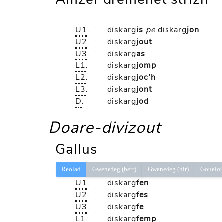
U1
.
diskarg
is
pe
diskarg
jon
U2
.
diskarg
jout
U3
.
diskarg
as
L1
.
diskarg
jomp
L2
.
diskarg
joc'h
L3
.
diskarg
jont
D
.
diskarg
jod
Doare-divizout
Gallus
Reolad
Gwenedeg (berr)
Gwenedeg (hir)
Gouelo
U1
.
diskarg
fen
U2
.
diskarg
fes
U3
.
diskarg
fe
L1
.
diskarg
femp