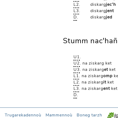
L2
.
diskarg
jec'h
L3
.
diskarg
jent
D
.
diskarg
jed
Stumm nac'hañ
U1
.
U2
.
na ziskarg
ket
U3
.
na ziskarg
et
ket
L1
.
na ziskarg
omp
ke
L2
.
na ziskarg
it
ket
L3
.
na ziskarg
ent
ket
D
.
l
Trugarekadennoù
Mammennoù
Boneg tarzh