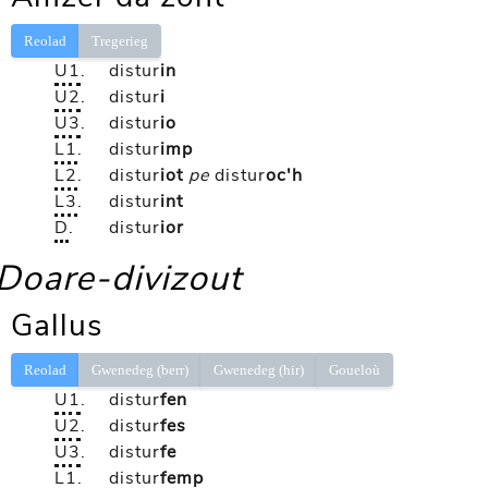
Reolad
Tregerieg
U1
.
distur
in
U2
.
distur
i
U3
.
distur
io
L1
.
distur
imp
L2
.
distur
iot
pe
distur
oc'h
L3
.
distur
int
D
.
distur
ior
Doare-divizout
Gallus
Reolad
Gwenedeg (berr)
Gwenedeg (hir)
Goueloù
U1
.
distur
fen
U2
.
distur
fes
U3
.
distur
fe
L1
.
distur
femp