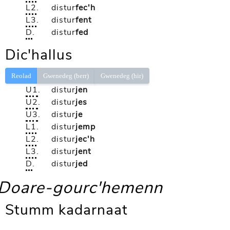
L2
.
distur
fec'h
L3
.
distur
fent
D
.
distur
fed
Dic'hallus
Reolad
Gwenedeg (berr)
Gwenedeg (hir)
U1
.
distur
jen
U2
.
distur
jes
U3
.
distur
je
L1
.
distur
jemp
L2
.
distur
jec'h
L3
.
distur
jent
D
.
distur
jed
Doare-gourc'hemenn
Stumm kadarnaat