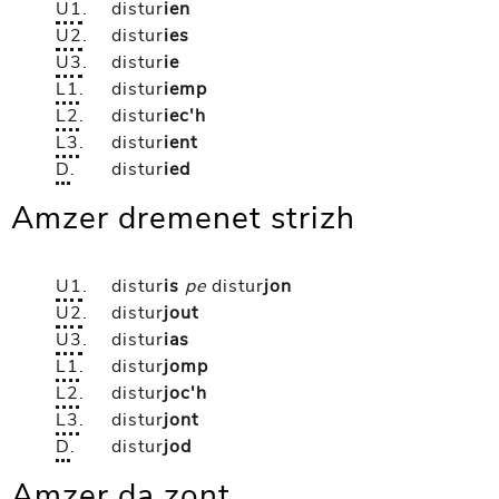
U1
.
distur
ien
U2
.
distur
ies
U3
.
distur
ie
L1
.
distur
iemp
L2
.
distur
iec'h
L3
.
distur
ient
D
.
distur
ied
Amzer dremenet strizh
U1
.
distur
is
pe
distur
jon
U2
.
distur
jout
U3
.
distur
ias
L1
.
distur
jomp
L2
.
distur
joc'h
L3
.
distur
jont
D
.
distur
jod
Amzer da zont