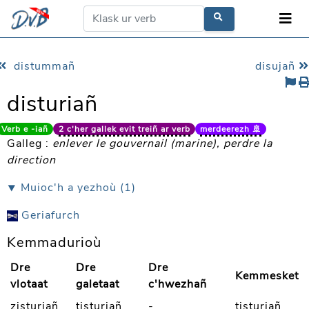
distummañ
disujañ
disturiañ
Verb e -iañ
2 c'her gallek evit treiñ ar verb
merdeerezh 🚢
Galleg :
enlever le gouvernail (marine), perdre la
direction
⯆ Muioc'h a yezhoù (1)
Geriafurch
Kemmadurioù
Dre
Dre
Dre
Kemmesket
vlotaat
galetaat
c'hwezhañ
zisturiañ
tisturiañ
-
tisturiañ