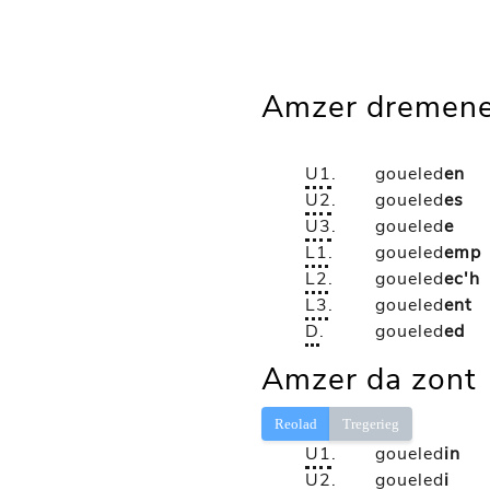
Amzer dremene
U1
.
goueled
en
U2
.
goueled
es
U3
.
goueled
e
L1
.
goueled
emp
L2
.
goueled
ec'h
L3
.
goueled
ent
D
.
goueled
ed
Amzer da zont
Reolad
Tregerieg
U1
.
goueled
in
U2
.
goueled
i