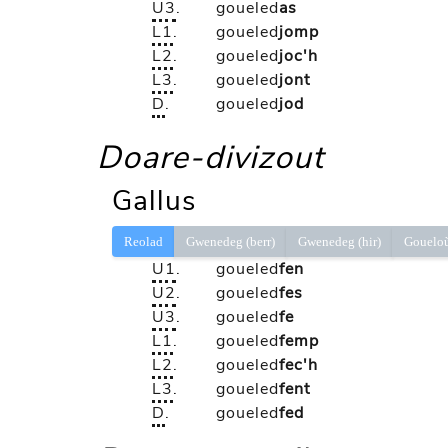
U3
.
goueled
as
L1
.
goueled
jomp
L2
.
goueled
joc'h
L3
.
goueled
jont
D
.
goueled
jod
Doare-divizout
Gallus
Reolad
Gwenedeg (berr)
Gwenedeg (hir)
Gouelo
U1
.
goueled
fen
U2
.
goueled
fes
U3
.
goueled
fe
L1
.
goueled
femp
L2
.
goueled
fec'h
L3
.
goueled
fent
D
.
goueled
fed