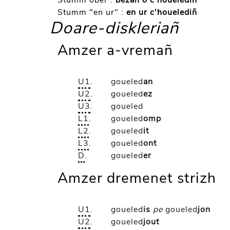
Stumm ober :
bezañ o c'houelediñ
Stumm "en ur" :
en ur c'houelediñ
Doare-diskleriañ
Amzer a-vremañ
U1
.
goueled
an
U2
.
goueled
ez
U3
.
goueled
L1
.
goueled
omp
L2
.
goueled
it
L3
.
goueled
ont
D
.
goueled
er
Amzer dremenet strizh
U1
.
goueled
is
pe
goueled
jon
U2
.
goueled
jout