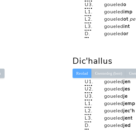
U3
.
goueled
o
L1
.
goueled
imp
L2
.
goueled
ot
pe
L3
.
goueled
int
D
.
goueled
or
Dic'hallus
ù
Reolad
Gwenedeg (berr)
Gwe
U1
.
goueled
jen
U2
.
goueled
jes
U3
.
goueled
je
L1
.
goueled
jemp
L2
.
goueled
jec'h
L3
.
goueled
jent
D
.
goueled
jed