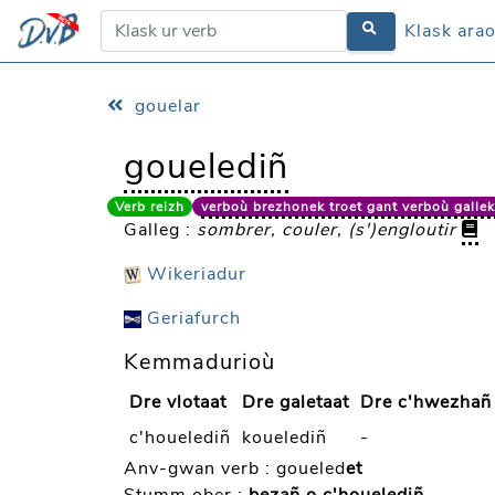
Klask ara
Klask ara
gouelar
gouelediñ
Verb reizh
verboù brezhonek troet gant verboù galle
Galleg :
sombrer, couler, (s')engloutir
Wikeriadur
Geriafurch
Kemmadurioù
Dre vlotaat
Dre galetaat
Dre c'hwezhañ
c'houelediñ
kouelediñ
-
Anv-gwan verb :
goueled
et