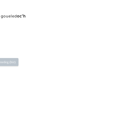
goueled
oc'h
nedeg (hir)