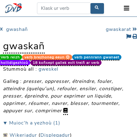
gwashañ
gwaskarat
gwaskañ
Verb reizh
verb brezhoneg eeun 😊
verb pennrann gwanaet
hollidigezhioù
18 koñsept gallek evit treiñ ar verb
Stummoù all :
gweskel
Galleg :
presser, oppresser, étreindre, fouler,
atteindre (quelqu'un), refouler, ensiler, constiper,
presser, épreindre, pour exprimer un liquide,
opprimer, résumer, navrer, blesser, tourmenter,
appuyer sur, comprimer
⯆ Muioc'h a yezhoù (1)
Wikeriadur
(
Displegadur
)