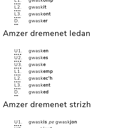
L1
.
gwask
omp
L2
.
gwask
it
L3
.
gwask
ont
D
.
gwask
er
Amzer dremenet ledan
U1
.
gwask
en
U2
.
gwask
es
U3
.
gwask
e
L1
.
gwask
emp
L2
.
gwask
ec'h
L3
.
gwask
ent
D
.
gwask
ed
Amzer dremenet strizh
U1
.
gwask
is
pe
gwask
jon