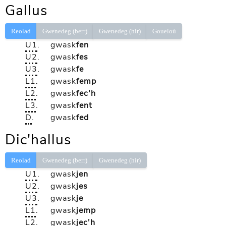
Gallus
Reolad
Gwenedeg (berr)
Gwenedeg (hir)
Goueloù
U1
.
gwask
fen
U2
.
gwask
fes
U3
.
gwask
fe
L1
.
gwask
femp
L2
.
gwask
fec'h
L3
.
gwask
fent
D
.
gwask
fed
Dic'hallus
Reolad
Gwenedeg (berr)
Gwenedeg (hir)
U1
.
gwask
jen
U2
.
gwask
jes
U3
.
gwask
je
L1
.
gwask
jemp
L2
.
gwask
jec'h