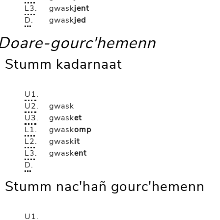
L3
.
gwask
jent
D
.
gwask
jed
Doare-gourc'hemenn
Stumm kadarnaat
U1
.
U2
.
gwask
U3
.
gwask
et
L1
.
gwask
omp
L2
.
gwask
it
L3
.
gwask
ent
D
.
Stumm nac'hañ gourc'hemenn
U1
.