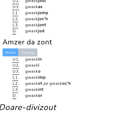
U2
.
gwask
jout
U3
.
gwask
as
L1
.
gwask
jomp
L2
.
gwask
joc'h
L3
.
gwask
jont
D
.
gwask
jod
Amzer da zont
Reolad
Tregerieg
U1
.
gwask
in
U2
.
gwask
i
U3
.
gwask
o
L1
.
gwask
imp
L2
.
gwask
ot
pe
gwask
oc'h
L3
.
gwask
int
D
.
gwask
or
Doare-divizout