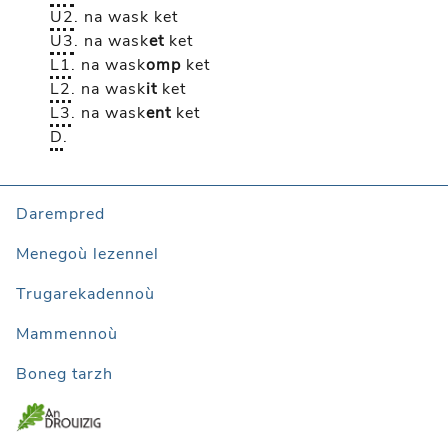
U2
.
na wask
ket
U3
.
na wask
et
ket
L1
.
na wask
omp
ket
L2
.
na wask
it
ket
L3
.
na wask
ent
ket
D
.
Darempred
Menegoù lezennel
Trugarekadennoù
Mammennoù
Boneg tarzh