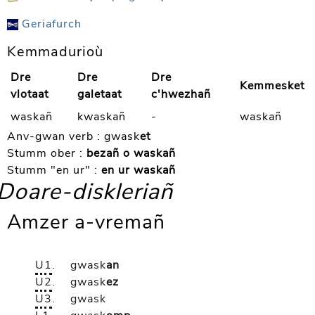
Geriafurch
Kemmadurioù
Dre
Dre
Dre
Kemmesket
vlotaat
galetaat
c'hwezhañ
waskañ
kwaskañ
-
waskañ
Anv-gwan verb :
gwask
et
Stumm ober :
bezañ o waskañ
Stumm "en ur" :
en ur waskañ
Doare-diskleriañ
Amzer a-vremañ
U1
.
gwask
an
U2
.
gwask
ez
U3
.
gwask