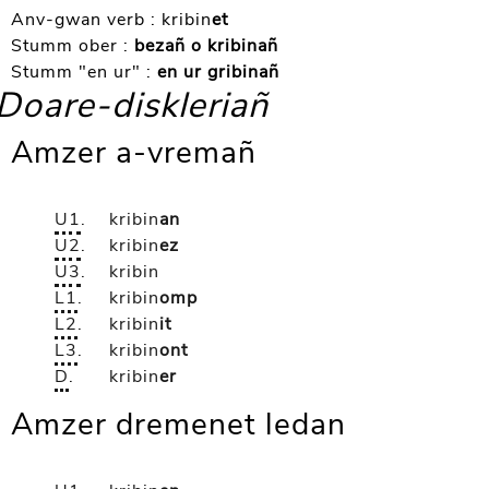
Anv-gwan verb :
kribin
et
Stumm ober :
bezañ o kribinañ
Stumm "en ur" :
en ur gribinañ
Doare-diskleriañ
Amzer a-vremañ
U1
.
kribin
an
U2
.
kribin
ez
U3
.
kribin
L1
.
kribin
omp
L2
.
kribin
it
L3
.
kribin
ont
D
.
kribin
er
Amzer dremenet ledan