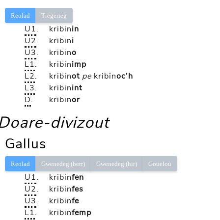
Reolad
Tregerieg
U1
.
kribin
in
U2
.
kribin
i
U3
.
kribin
o
L1
.
kribin
imp
L2
.
kribin
ot
pe
kribin
oc'h
L3
.
kribin
int
D
.
kribin
or
Doare-divizout
Gallus
Reolad
Gwenedeg (berr)
Gwenedeg (hir)
Goueloù
U1
.
kribin
fen
U2
.
kribin
fes
U3
.
kribin
fe
L1
.
kribin
femp