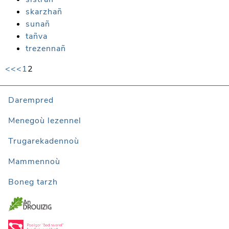
skarzhañ
sunañ
tañva
trezennañ
<<
<
1
2
Darempred
Menegoù lezennel
Trugarekadennoù
Mammennoù
Boneg tarzh