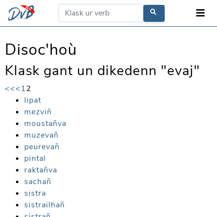
Disoc'hoù
Klask gant un dikedenn "evaj"
<<
<
1
2
lipat
mezviñ
moustañva
muzevañ
peurevañ
pintal
raktañva
sachañ
sistra
sistrailhañ
sistrañ