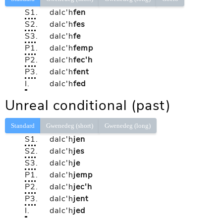
S1
.
dalc'h
fen
S2
.
dalc'h
fes
S3
.
dalc'h
fe
P1
.
dalc'h
femp
P2
.
dalc'h
fec'h
P3
.
dalc'h
fent
I
.
dalc'h
fed
Unreal conditional (past)
Standard
Gwenedeg (short)
Gwenedeg (long)
S1
.
dalc'h
jen
S2
.
dalc'h
jes
S3
.
dalc'h
je
P1
.
dalc'h
jemp
P2
.
dalc'h
jec'h
P3
.
dalc'h
jent
I
.
dalc'h
jed