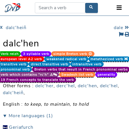
dalc'heiñ
dale
dalc'hen
Verb reizh
3 syllable verb
simple Breton verb 😊
european level A2 verb
weakened radical verb
metathezized verb 🔀
transitive verb
direct transitive verb
intransitive verb
pronominal verb
Breton verbs that result in French pronominal verbs
verb which contains "rc'h" ⚠️🔤
Swadesh list verb
generality
19 French concepts to translate the verb
Other forms :
delc'her
,
derc'hel
,
delc'hen
,
delc'hel
,
dalc'heiñ
,
English :
to keep, to maintain, to hold
⯆ More languages (1)
Geriafurch