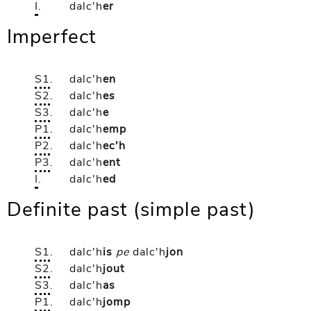
I
.
dalc'h
er
Imperfect
S1
.
dalc'h
en
S2
.
dalc'h
es
S3
.
dalc'h
e
P1
.
dalc'h
emp
P2
.
dalc'h
ec'h
P3
.
dalc'h
ent
I
.
dalc'h
ed
Definite past (simple past)
S1
.
dalc'h
is
pe
dalc'h
jon
S2
.
dalc'h
jout
S3
.
dalc'h
as
P1
.
dalc'h
jomp