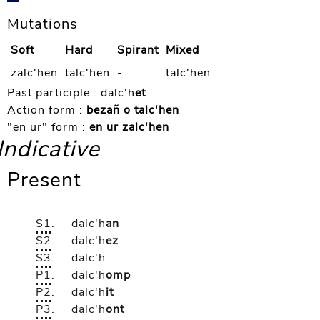
Mutations
Soft
Hard
Spirant
Mixed
zalc'hen
talc'hen
-
talc'hen
Past participle :
dalc'h
et
Action form :
bezañ o talc'hen
"en ur" form :
en ur zalc'hen
Indicative
Present
S1
.
dalc'h
an
S2
.
dalc'h
ez
S3
.
dalc'h
P1
.
dalc'h
omp
P2
.
dalc'h
it
P3
.
dalc'h
ont