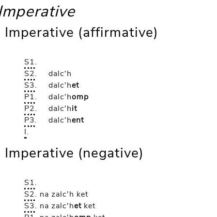
Imperative
Imperative (affirmative)
S1
.
S2
.
dalc'h
S3
.
dalc'h
et
P1
.
dalc'h
omp
P2
.
dalc'h
it
P3
.
dalc'h
ent
I
.
Imperative (negative)
S1
.
S2
.
na zalc'h
ket
S3
.
na zalc'h
et
ket