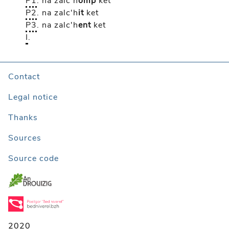
P1
.
na zalc'h
omp
ket
P2
.
na zalc'h
it
ket
P3
.
na zalc'h
ent
ket
I
.
Contact
Legal notice
Thanks
Sources
Source code
2020