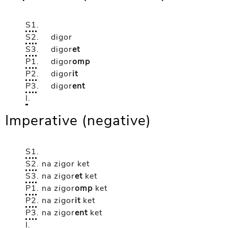
S1
.
S2
.
digor
S3
.
digor
et
P1
.
digor
omp
P2
.
digor
it
P3
.
digor
ent
I
.
Imperative (negative)
S1
.
S2
.
na zigor
ket
S3
.
na zigor
et
ket
P1
.
na zigor
omp
ket
P2
.
na zigor
it
ket
P3
.
na zigor
ent
ket
I
.