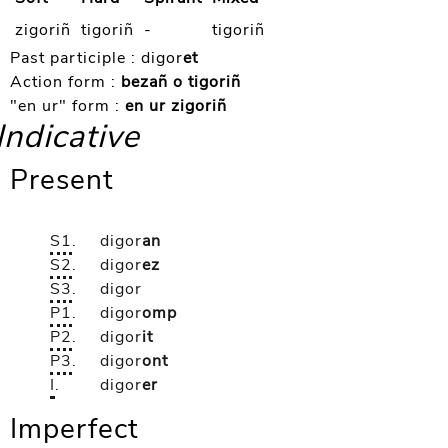
zigoriñ
tigoriñ
-
tigoriñ
Past participle :
digor
et
Action form :
bezañ o tigoriñ
"en ur" form :
en ur zigoriñ
Indicative
Present
S1
.
digor
an
S2
.
digor
ez
S3
.
digor
P1
.
digor
omp
P2
.
digor
it
P3
.
digor
ont
I
.
digor
er
Imperfect