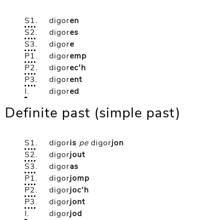
S1
.
digor
en
S2
.
digor
es
S3
.
digor
e
P1
.
digor
emp
P2
.
digor
ec'h
P3
.
digor
ent
I
.
digor
ed
Definite past (simple past)
S1
.
digor
is
pe
digor
jon
S2
.
digor
jout
S3
.
digor
as
P1
.
digor
jomp
P2
.
digor
joc'h
P3
.
digor
jont
I
.
digor
jod