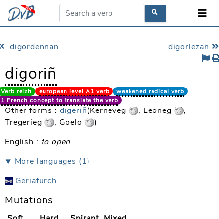
digordennañ
digorlezañ
digoriñ
Verb reizh
european level A1 verb
weakened radical verb
1 French concept to translate the verb
Other forms :
digeriñ
(Kerneveg
, Leoneg
,
Tregerieg
, Goelo
)
English :
to open
⯆ More languages (1)
Geriafurch
Mutations
Soft
Hard
Spirant
Mixed