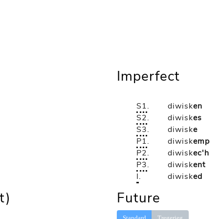
Imperfect
S1
.
diwisk
en
S2
.
diwisk
es
S3
.
diwisk
e
P1
.
diwisk
emp
P2
.
diwisk
ec'h
P3
.
diwisk
ent
I
.
diwisk
ed
t)
Future
Standard
Tregerieg