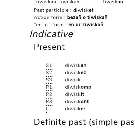
ziwiskañ
tiwiskañ
-
tiwiskañ
Past participle :
diwisk
et
Action form :
bezañ o tiwiskañ
"en ur" form :
en ur ziwiskañ
Indicative
Present
S1
.
diwisk
an
S2
.
diwisk
ez
S3
.
diwisk
P1
.
diwisk
omp
P2
.
diwisk
it
P3
.
diwisk
ont
I
.
diwisk
er
Definite past (simple pas