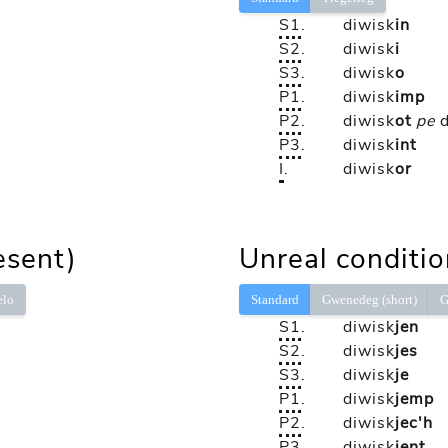
S1
.
diwisk
in
S2
.
diwisk
i
S3
.
diwisk
o
P1
.
diwisk
imp
P2
.
diwisk
ot
pe
P3
.
diwisk
int
I
.
diwisk
or
esent)
Unreal conditio
elo
Standard
Gwenedeg (short)
G
S1
.
diwisk
jen
S2
.
diwisk
jes
S3
.
diwisk
je
P1
.
diwisk
jemp
P2
.
diwisk
jec'h
P3
.
diwisk
jent