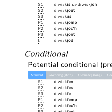
S1
.
diwisk
is
pe
diwisk
jon
S2
.
diwisk
jout
S3
.
diwisk
as
P1
.
diwisk
jomp
P2
.
diwisk
joc'h
P3
.
diwisk
jont
I
.
diwisk
jod
Conditional
Potential conditional (pr
Standard
Gwenedeg (short)
Gwenedeg (long)
Go
S1
.
diwisk
fen
S2
.
diwisk
fes
S3
.
diwisk
fe
P1
.
diwisk
femp
P2
.
diwisk
fec'h
P3
.
diwisk
fent