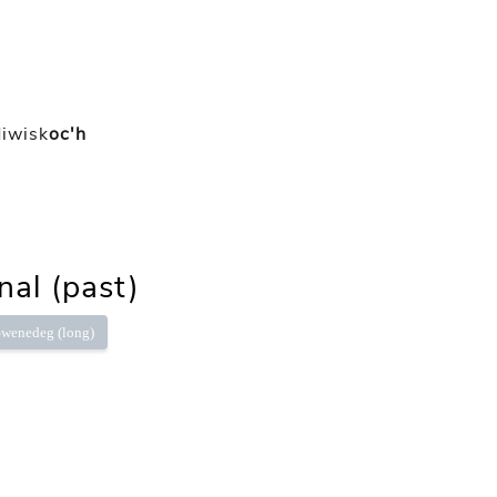
diwisk
oc'h
nal (past)
wenedeg (long)