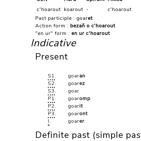
c'hoarout
koarout
-
c'hoarout
Past participle :
goar
et
Action form :
bezañ o c'hoarout
"en ur" form :
en ur c'hoarout
Indicative
Present
S1
.
goar
an
S2
.
goar
ez
S3
.
goar
P1
.
goar
omp
P2
.
goar
it
P3
.
goar
ont
I
.
goar
er
Definite past (simple pas