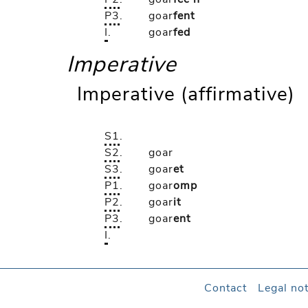
P3
.
goar
fent
I
.
goar
fed
Imperative
Imperative (affirmative)
S1
.
S2
.
goar
S3
.
goar
et
P1
.
goar
omp
P2
.
goar
it
P3
.
goar
ent
I
.
Contact
Legal not