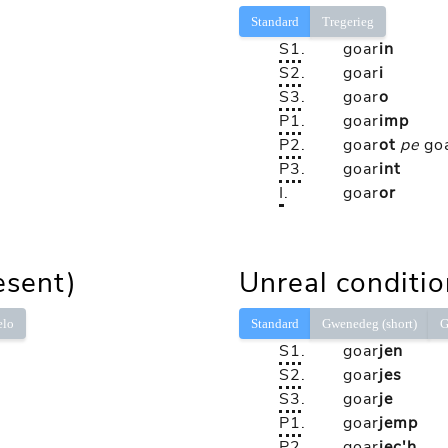
Standard
Tregerieg
S1
.
goar
in
S2
.
goar
i
S3
.
goar
o
P1
.
goar
imp
P2
.
goar
ot
pe
go
P3
.
goar
int
I
.
goar
or
esent)
Unreal conditio
elo
Standard
Gwenedeg (short)
G
S1
.
goar
jen
S2
.
goar
jes
S3
.
goar
je
P1
.
goar
jemp
P2
.
goar
jec'h