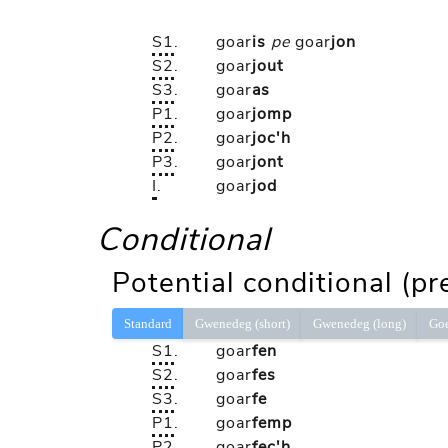
S1
.
goar
is
pe
goar
jon
S2
.
goar
jout
S3
.
goar
as
P1
.
goar
jomp
P2
.
goar
joc'h
P3
.
goar
jont
I
.
goar
jod
Conditional
Potential conditional (pr
Standard
Gwenedeg (short)
Gwenedeg (long)
Go
S1
.
goar
fen
S2
.
goar
fes
S3
.
goar
fe
P1
.
goar
femp
P2
.
goar
fec'h