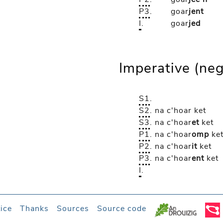
P3
.
goar
jent
I
.
goar
jed
Imperative (neg
S1
.
S2
.
na c'hoar
ket
S3
.
na c'hoar
et
ket
P1
.
na c'hoar
omp
ke
P2
.
na c'hoar
it
ket
P3
.
na c'hoar
ent
ket
I
.
ice
Thanks
Sources
Source code