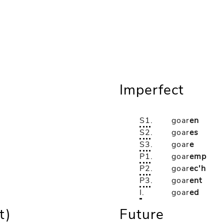
Imperfect
S1
.
goar
en
S2
.
goar
es
S3
.
goar
e
P1
.
goar
emp
P2
.
goar
ec'h
P3
.
goar
ent
I
.
goar
ed
t)
Future