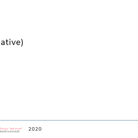
ative)
t
2020