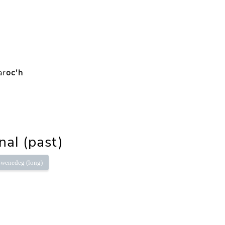
ar
oc'h
nal (past)
wenedeg (long)