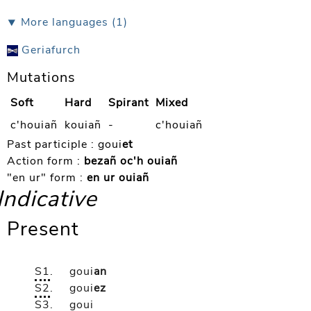
⯆ More languages (1)
Geriafurch
Mutations
Soft
Hard
Spirant
Mixed
c'houiañ
kouiañ
-
c'houiañ
Past participle :
goui
et
Action form :
bezañ oc'h ouiañ
"en ur" form :
en ur ouiañ
Indicative
Present
S1
.
goui
an
S2
.
goui
ez
S3
.
goui