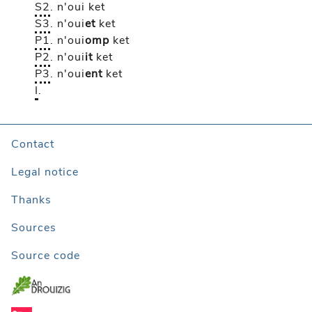
S2
.
n'oui
ket
S3
.
n'oui
et
ket
P1
.
n'oui
omp
ket
P2
.
n'oui
it
ket
P3
.
n'oui
ent
ket
I
.
Contact
Legal notice
Thanks
Sources
Source code