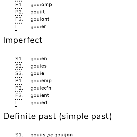
P1
.
goui
omp
P2
.
goui
it
P3
.
goui
ont
I
.
goui
er
Imperfect
S1
.
goui
en
S2
.
goui
es
S3
.
goui
e
P1
.
goui
emp
P2
.
goui
ec'h
P3
.
goui
ent
I
.
goui
ed
Definite past (simple past)
S1
.
goui
is
pe
goui
jon