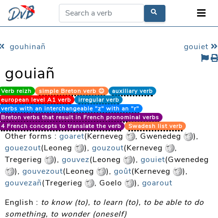
gouhinañ
gouiet
gouiañ
Verb reizh
simple Breton verb 😊
auxiliary verb
european level A1 verb
irregular verb
verbs with an interchangeable "z" with an "r"
Breton verbs that result in French pronominal verbs
4 French concepts to translate the verb
Swadesh list verb
Other forms :
goaret
(Kerneveg
, Gwenedeg
),
gouezout
(Leoneg
),
gouzout
(Kerneveg
,
Tregerieg
),
gouvez
(Leoneg
),
gouiet
(Gwenedeg
),
gouvezout
(Leoneg
),
goût
(Kerneveg
),
gouvezañ
(Tregerieg
, Goelo
),
goarout
English :
to know (to), to learn (to), to be able to do
something, to wonder (oneself)