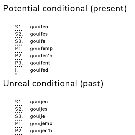
Potential conditional (present)
S1
.
goui
fen
S2
.
goui
fes
S3
.
goui
fe
P1
.
goui
femp
P2
.
goui
fec'h
P3
.
goui
fent
I
.
goui
fed
Unreal conditional (past)
S1
.
goui
jen
S2
.
goui
jes
S3
.
goui
je
P1
.
goui
jemp
P2
.
goui
jec'h