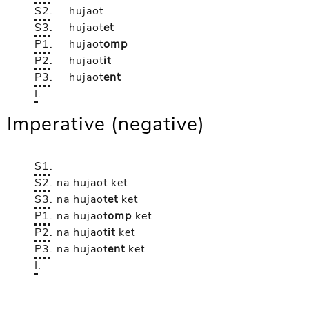
S2
.
hujaot
S3
.
hujaot
et
P1
.
hujaot
omp
P2
.
hujaot
it
P3
.
hujaot
ent
I
.
Imperative (negative)
S1
.
S2
.
na hujaot
ket
S3
.
na hujaot
et
ket
P1
.
na hujaot
omp
ket
P2
.
na hujaot
it
ket
P3
.
na hujaot
ent
ket
I
.