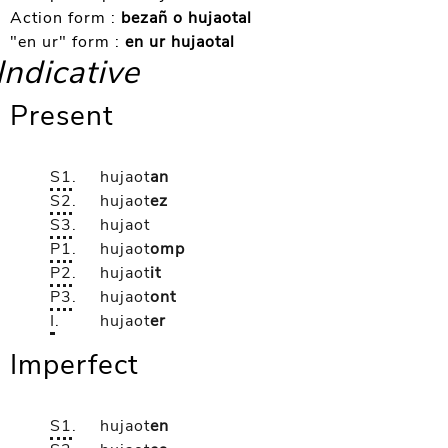
Action form :
bezañ o hujaotal
"en ur" form :
en ur hujaotal
Indicative
Present
S1
.
hujaot
an
S2
.
hujaot
ez
S3
.
hujaot
P1
.
hujaot
omp
P2
.
hujaot
it
P3
.
hujaot
ont
I
.
hujaot
er
Imperfect
S1
.
hujaot
en