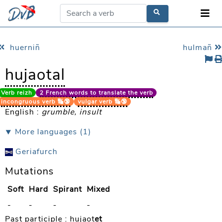
huerniñ
hulmañ
hujaotal
Verb reizh
2 French words to translate the verb
incongruous verb 🔣🔞
vulgar verb 🔣🔞
English :
grumble, insult
⯆ More languages (1)
Geriafurch
Mutations
Soft
Hard
Spirant
Mixed
-
-
-
-
Past participle :
hujaot
et