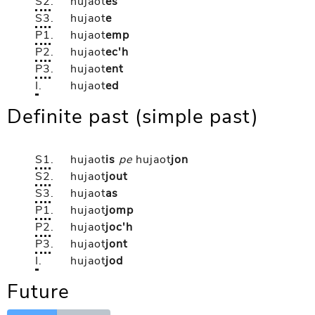
S2
.
hujaot
es
S3
.
hujaot
e
P1
.
hujaot
emp
P2
.
hujaot
ec'h
P3
.
hujaot
ent
I
.
hujaot
ed
Definite past (simple past)
S1
.
hujaot
is
pe
hujaot
jon
S2
.
hujaot
jout
S3
.
hujaot
as
P1
.
hujaot
jomp
P2
.
hujaot
joc'h
P3
.
hujaot
jont
I
.
hujaot
jod
Future