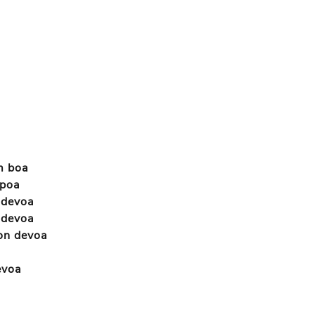
m boa
 poa
 devoa
 devoa
on devoa
evoa