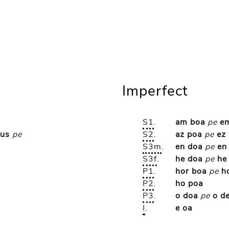
Imperfect
S1
.
am boa
pe
e
eus
pe
S2
.
az poa
pe
ez
S3m
.
en doa
pe
en
S3f
.
he doa
pe
he
P1
.
hor boa
pe
h
P2
.
ho poa
P3
.
o doa
pe
o d
I
.
e oa