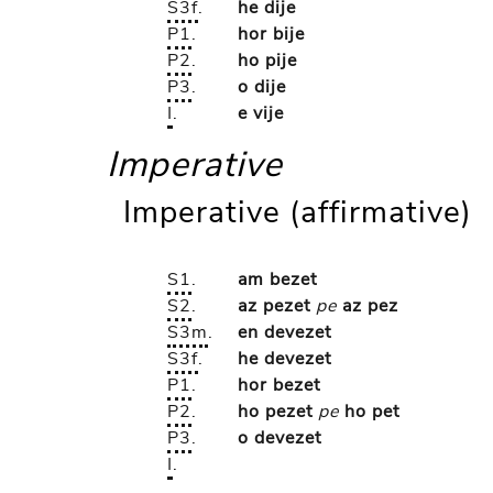
S3f
.
he dije
P1
.
hor bije
P2
.
ho pije
P3
.
o dije
I
.
e vije
Imperative
Imperative (affirmative)
S1
.
am bezet
S2
.
az pezet
pe
az pez
S3m
.
en devezet
S3f
.
he devezet
P1
.
hor bezet
P2
.
ho pezet
pe
ho pet
P3
.
o devezet
I
.