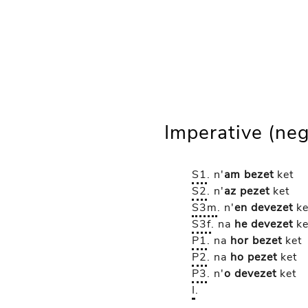
Imperative (neg
S1
.
n'
am bezet
ket
S2
.
n'
az pezet
ket
S3m
.
n'
en devezet
ke
S3f
.
na
he devezet
ke
P1
.
na
hor bezet
ket
P2
.
na
ho pezet
ket
P3
.
n'
o devezet
ket
I
.