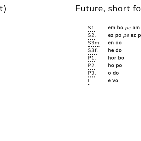
t)
Future, short f
S1
.
em bo
pe
am
S2
.
ez po
pe
az 
S3m
.
en do
S3f
.
he do
P1
.
hor bo
P2
.
ho po
P3
.
o do
I
.
e vo