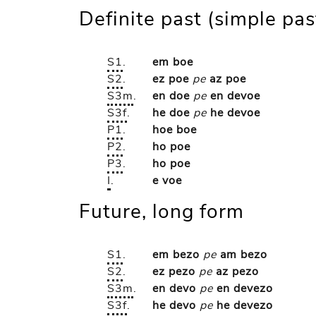
Definite past (simple pas
S1
.
em boe
S2
.
ez poe
pe
az poe
S3m
.
en doe
pe
en devoe
S3f
.
he doe
pe
he devoe
P1
.
hoe boe
P2
.
ho poe
P3
.
ho poe
I
.
e voe
Future, long form
S1
.
em bezo
pe
am bezo
S2
.
ez pezo
pe
az pezo
S3m
.
en devo
pe
en devezo
S3f
.
he devo
pe
he devezo