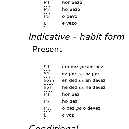
P1
.
hor bezo
P2
.
ho pezo
P3
.
o devo
I
.
e vezo
Indicative - habit form
Present
S1
.
em bez
pe
am bez
S2
.
ez pez
pe
az pez
S3m
.
en dez
pe
en devez
S3f
.
he dez
pe
he devez
P1
.
hor bez
P2
.
ho pez
P3
.
o dez
pe
o devez
I
.
e vez
Conditional