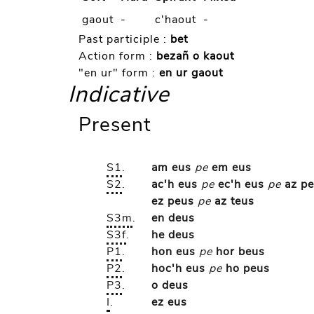
gaout
-
c'haout
-
Past participle :
bet
Action form :
bezañ o kaout
"en ur" form :
en ur gaout
Indicative
Present
S1
.
am eus
pe
em eus
S2
.
ac'h eus
pe
ec'h eus
pe
az p
ez peus
pe
az teus
S3m
.
en deus
S3f
.
he deus
P1
.
hon eus
pe
hor beus
P2
.
hoc'h eus
pe
ho peus
P3
.
o deus
I
.
ez eus