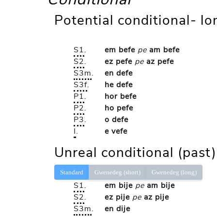
Potential conditional- l
S1
.
em befe
pe
am befe
S2
.
ez pefe
pe
az pefe
S3m
.
en defe
S3f
.
he defe
P1
.
hor befe
P2
.
ho pefe
P3
.
o defe
I
.
e vefe
Unreal conditional (past)
Standard
Gwenedeg (short)
Gwenedeg (long)
S1
.
em bije
pe
am bije
S2
.
ez pije
pe
az pije
S3m
.
en dije