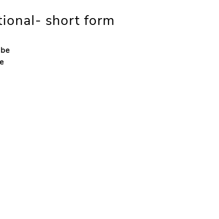
tional- short form
 be
e