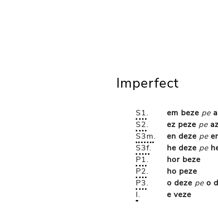
Imperfect
S1
.
em beze
pe
a
S2
.
ez peze
pe
a
S3m
.
en deze
pe
e
S3f
.
he deze
pe
h
P1
.
hor beze
P2
.
ho peze
P3
.
o deze
pe
o 
I
.
e veze