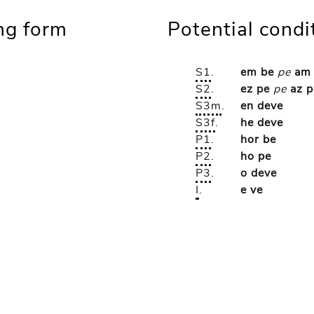
ong form
Potential condi
S1
.
em be
pe
am
S2
.
ez pe
pe
az p
S3m
.
en deve
S3f
.
he deve
P1
.
hor be
P2
.
ho pe
P3
.
o deve
I
.
e ve