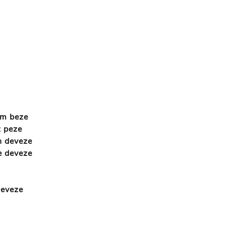
m beze
z peze
n deveze
e deveze
deveze