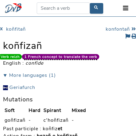
koñfitañ
konfontañ
koñfizañ
Verb reizh
1 French concept to translate the verb
English :
confide
⯆ More languages (1)
Geriafurch
Mutations
Soft
Hard
Spirant
Mixed
goñfizañ
-
c'hoñfizañ
-
Past participle :
koñfiz
et