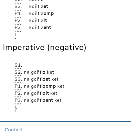
S3
.
koñfiz
et
P1
.
koñfiz
omp
P2
.
koñfiz
it
P3
.
koñfiz
ent
I
.
Imperative (negative)
S1
.
S2
.
na goñfiz
ket
S3
.
na goñfiz
et
ket
P1
.
na goñfiz
omp
ket
P2
.
na goñfiz
it
ket
P3
.
na goñfiz
ent
ket
I
.
Contact