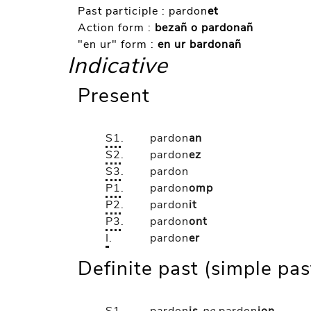
Past participle :
pardon
et
Action form :
bezañ o pardonañ
"en ur" form :
en ur bardonañ
Indicative
Present
S1
.
pardon
an
S2
.
pardon
ez
S3
.
pardon
P1
.
pardon
omp
P2
.
pardon
it
P3
.
pardon
ont
I
.
pardon
er
Definite past (simple pas