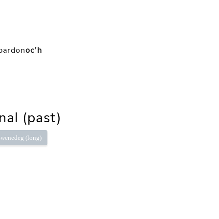
pardon
oc'h
nal (past)
wenedeg (long)