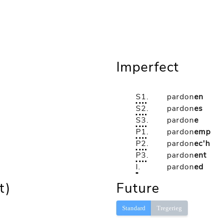
Imperfect
S1
.
pardon
en
S2
.
pardon
es
S3
.
pardon
e
P1
.
pardon
emp
P2
.
pardon
ec'h
P3
.
pardon
ent
I
.
pardon
ed
t)
Future
Standard
Tregerieg