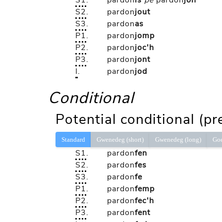
S1
.
pardon
is
pe
pardon
jon
S2
.
pardon
jout
S3
.
pardon
as
P1
.
pardon
jomp
P2
.
pardon
joc'h
P3
.
pardon
jont
I
.
pardon
jod
Conditional
Potential conditional (pr
Standard
Gwenedeg (short)
Gwenedeg (long)
Go
S1
.
pardon
fen
S2
.
pardon
fes
S3
.
pardon
fe
P1
.
pardon
femp
P2
.
pardon
fec'h
P3
.
pardon
fent