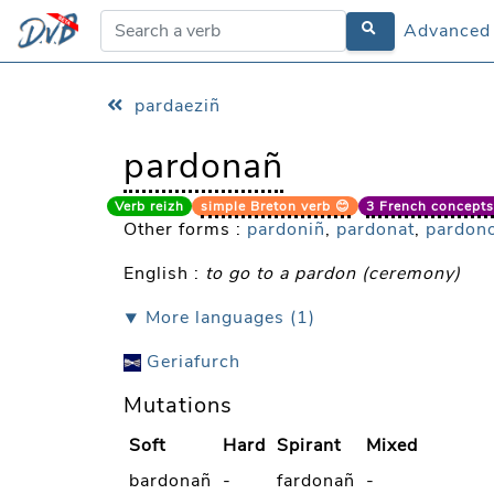
Advanced
Advanced
pardaeziñ
pardonañ
Verb reizh
simple Breton verb 😊
3 French concepts 
Other forms :
pardoniñ
,
pardonat
,
pardon
English :
to go to a pardon (ceremony)
⯆ More languages (1)
Geriafurch
Mutations
Soft
Hard
Spirant
Mixed
bardonañ
-
fardonañ
-