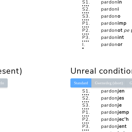
S1
.
pardon
in
S2
.
pardon
i
S3
.
pardon
o
P1
.
pardon
imp
P2
.
pardon
ot
pe
P3
.
pardon
int
I
.
pardon
or
esent)
Unreal conditio
elo
Standard
Gwenedeg (short)
G
S1
.
pardon
jen
S2
.
pardon
jes
S3
.
pardon
je
P1
.
pardon
jemp
P2
.
pardon
jec'h
P3
.
pardon
jent