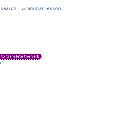
 search
 search
Grammar lesson
Grammar lesson
to translate the verb
o