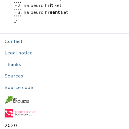
P2
.
na beurc'hr
it
ket
P3
.
na beurc'hr
aent
ket
I
.
Contact
Legal notice
Thanks
Sources
Source code
2020