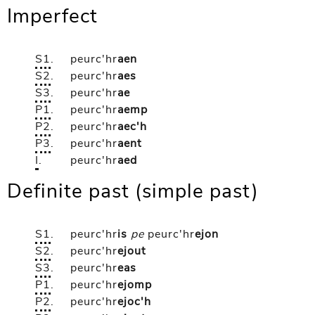
Imperfect
S1
.
peurc'hr
aen
S2
.
peurc'hr
aes
S3
.
peurc'hr
ae
P1
.
peurc'hr
aemp
P2
.
peurc'hr
aec'h
P3
.
peurc'hr
aent
I
.
peurc'hr
aed
Definite past (simple past)
S1
.
peurc'hr
is
pe
peurc'hr
ejon
S2
.
peurc'hr
ejout
S3
.
peurc'hr
eas
P1
.
peurc'hr
ejomp
P2
.
peurc'hr
ejoc'h