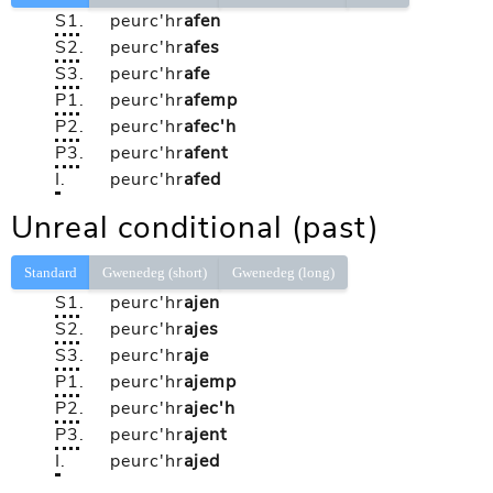
S1
.
peurc'hr
afen
S2
.
peurc'hr
afes
S3
.
peurc'hr
afe
P1
.
peurc'hr
afemp
P2
.
peurc'hr
afec'h
P3
.
peurc'hr
afent
I
.
peurc'hr
afed
Unreal conditional (past)
Standard
Gwenedeg (short)
Gwenedeg (long)
S1
.
peurc'hr
ajen
S2
.
peurc'hr
ajes
S3
.
peurc'hr
aje
P1
.
peurc'hr
ajemp
P2
.
peurc'hr
ajec'h
P3
.
peurc'hr
ajent
I
.
peurc'hr
ajed