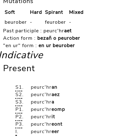
Mutations
Soft
Hard
Spirant
Mixed
beurober
-
feurober
-
Past participle :
peurc'hr
aet
Action form :
bezañ o peurober
"en ur" form :
en ur beurober
Indicative
Present
S1
.
peurc'hr
an
S2
.
peurc'hr
aez
S3
.
peurc'hr
a
P1
.
peurc'hr
eomp
P2
.
peurc'hr
it
P3
.
peurc'hr
eont
I
.
peurc'hr
eer