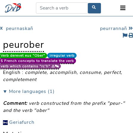
peurnaskañ
peurrannañ
peurober
Verb derevet eus "Ober"
irregular verb
5 French concepts to translate the verb
verb which contains "rc'h" ⚠️🔤
English :
complete, accomplish, consume, perfect,
completement
⯆ More languages (1)
Comment:
verb constructed from the prefix "peur-"
and the verb "ober"
Geriafurch